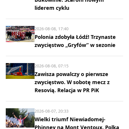
liderem cyklu
2026-08-08, 17:40
Polonia zdobyła Łódź! Trzynaste
zwycięstwo „Gryfów” w sezonie
2026-08-08, 07:15
Zawisza powalczy o pierwsze
zwycięstwo. W sobotę mecz z
Resovią. Relacja w PR PiK
2026-08-07, 20:33
Wielki triumf Niewiadomej-
Phinney na Mont Ventoux. Polka