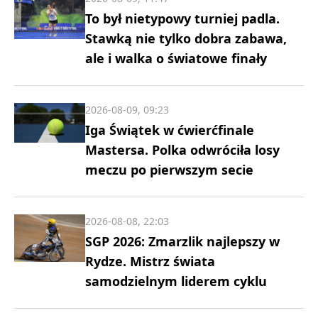
To był nietypowy turniej padla.
Stawką nie tylko dobra zabawa,
ale i walka o światowe finały
2026-08-09, 09:23
Iga Świątek w ćwierćfinale
Mastersa. Polka odwróciła losy
meczu po pierwszym secie
2026-08-08, 22:03
SGP 2026: Zmarzlik najlepszy w
Rydze. Mistrz świata
samodzielnym liderem cyklu