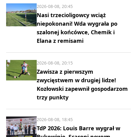
2026-08-08, 20:45
Nasi trzecioligowcy wciąż
niepokonani! Wda wygrała po
szalonej końcówce, Chemik i
Elana z remisami
2026-08-08, 20:15
Zawisza z pierwszym
zwycięstwem w drugiej lidze!
Kozłowski zapewnił gospodarzom
trzy punkty
2026-08-08, 18:45
TdP 2026: Louis Barre wygrał w
Bukowinie. Scaroni nowym