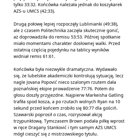
tylko 33:32. Końcówka należała jednak do koszykarek
AZS-u UMCS (42:33).
Drugą połowę lepiej rozpoczęły Lublinianki (49:38),
ale z czasem Politechnika zaczęła skutecznie gonić,
aż doprowadziła do remisu 53:53. Później spotkanie
miało momentami charakter dosłownej walki. Przed
ostatnią częścią pojedynku na tablicy wyników
widniał remis 61:61.
Końcówka była niezwykle dramatyczna. Wydawało
się, że lubelskie akademiczki kontrolują sytuację, lecz
nagle Jovana Popović nieco szalonym rzutem dała
poznańskiej ekipie prowadzenie 77:76. Potem do
głosu doszły przyjezdne. Najpierw Markeisha Gatling
trafiła spod kosza, a po rzutach wolnych Ryan na 10
sekund przed końcem zrobiło się 80:77 dla gościń.
Szawarski poprosił o czas, rozrysował akcję
trzypunktową. Tymczasem Brown podała piłkę wprost
w ręce Dragany Stanković i tym samym AZS UMCS
mógł cieszyć się z mistrzowskiego tytułu.