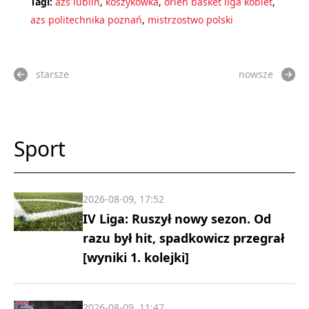
Tagi:
azs lublin
,
koszykówka
,
orlen basket liga kobiet
,
azs politechnika poznań
,
mistrzostwo polski
starsze
nowsze
Sport
2026-08-09, 17:52
IV Liga: Ruszył nowy sezon. Od
razu był hit, spadkowicz przegrał
[wyniki 1. kolejki]
2026-08-09, 11:47