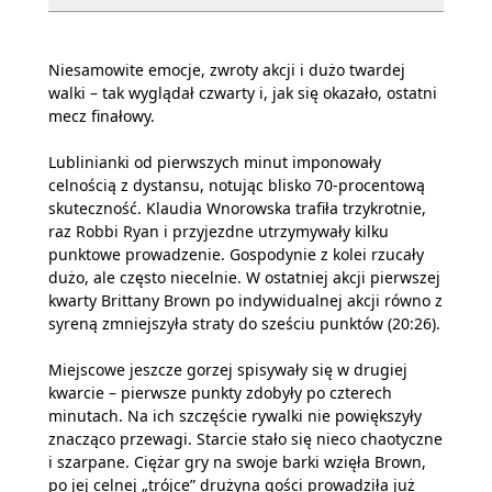
Niesamowite emocje, zwroty akcji i dużo twardej
walki – tak wyglądał czwarty i, jak się okazało, ostatni
mecz finałowy.
Lublinianki od pierwszych minut imponowały
celnością z dystansu, notując blisko 70-procentową
skuteczność. Klaudia Wnorowska trafiła trzykrotnie,
raz Robbi Ryan i przyjezdne utrzymywały kilku
punktowe prowadzenie. Gospodynie z kolei rzucały
dużo, ale często niecelnie. W ostatniej akcji pierwszej
kwarty Brittany Brown po indywidualnej akcji równo z
syreną zmniejszyła straty do sześciu punktów (20:26).
Miejscowe jeszcze gorzej spisywały się w drugiej
kwarcie – pierwsze punkty zdobyły po czterech
minutach. Na ich szczęście rywalki nie powiększyły
znacząco przewagi. Starcie stało się nieco chaotyczne
i szarpane. Ciężar gry na swoje barki wzięła Brown,
po jej celnej „trójce” drużyna gości prowadziła już