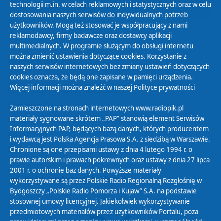
technologii m.in. w celach reklamowych i statystycznych oraz w celu
27
28
29
30
01
02
03
dostosowania naszych serwisów do indywidualnych potrzeb
użytkowników. Mogą też stosować je współpracujący z nami
reklamodawcy, firmy badawcze oraz dostawcy aplikacji
multimedialnych. W programie służącym do obsługi internetu
można zmienić ustawienia dotyczące cookies. Korzystanie z
Polityka Prywatności
naszych serwisów internetowych bez zmiany ustawień dotyczących
Zasady korzystania z Serwisu
cookies oznacza, że będą one zapisane w pamięci urządzenia.
Więcej informacji można znaleźć w naszej
Polityce prywatności
Organizacje Pożytku Publicznego
Cyfryzacja DAB+
Zamieszczone na stronach internetowych www.radiopik.pl
materiały sygnowane skrótem „PAP” stanowią element Serwisów
Polityka ochrony danych osobowych
Informacyjnych PAP, będących bazą danych, których producentem
Abonament
i wydawcą jest Polska Agencja Prasowa S.A. z siedzibą w Warszawie.
Zamówienia publiczne
Chronione są one przepisami ustawy z dnia 4 lutego 1994 r. o
prawie autorskim i prawach pokrewnych oraz ustawy z dnia 27 lipca
2001 r. o ochronie baz danych. Powyższe materiały
Biuletyn Informacji Publicznej
wykorzystywane są przez Polskie Radio Regionalną Rozgłośnię w
Bydgoszczy „Polskie Radio Pomorza i Kujaw” S.A. na podstawie
stosownej umowy licencyjnej. Jakiekolwiek wykorzystywanie
przedmiotowych materiałów przez użytkowników Portalu, poza