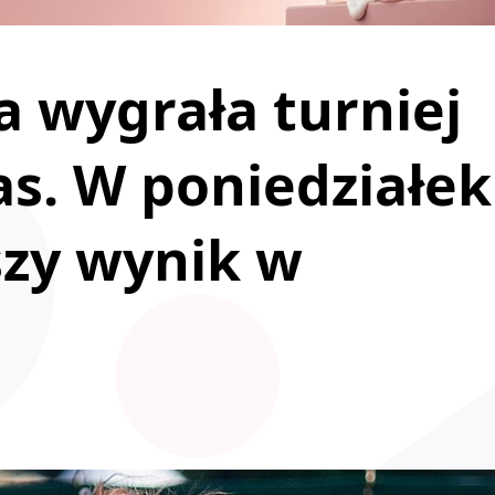
 wygrała turniej
s. W poniedziałek
szy wynik w