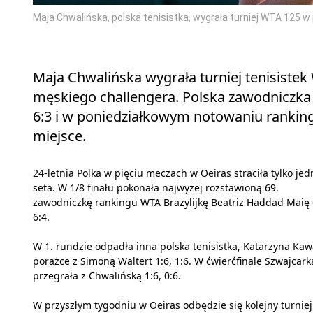
Maja Chwalińska, polska tenisistka, wygrała turniej WTA 125 w
Maja Chwalińska wygrała turniej tenisiste
męskiego challengera. Polska zawodniczka w
6:3 i w poniedziałkowym notowaniu ranking
miejsce.
24-letnia Polka w pięciu meczach w Oeiras straciła tylko je
seta. W 1/8 finału pokonała najwyżej rozstawioną 69.
zawodniczkę rankingu WTA Brazylijkę Beatriz Haddad Maię 
6:4.
W 1. rundzie odpadła inna polska tenisistka, Katarzyna Kaw
porażce z Simoną Waltert 1:6, 1:6. W ćwierćfinale Szwajcark
przegrała z Chwalińską 1:6, 0:6.
W przyszłym tygodniu w Oeiras odbędzie się kolejny turniej 