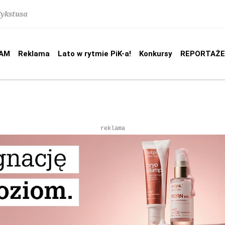
Sykstusa
AM
Reklama
Lato w rytmie PiK-a!
Konkursy
REPORTAŻE
reklama