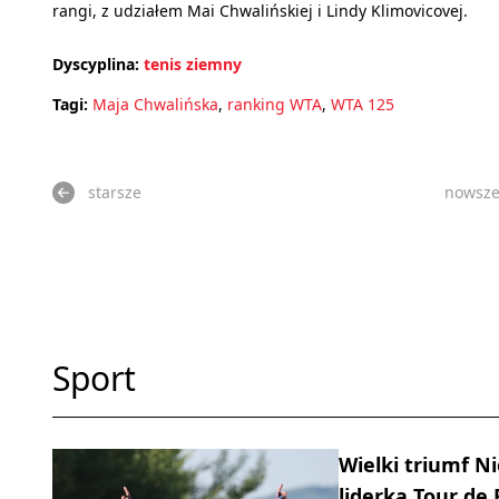
rangi, z udziałem Mai Chwalińskiej i Lindy Klimovicovej.
Dyscyplina:
tenis ziemny
Tagi:
Maja Chwalińska
,
ranking WTA
,
WTA 125
starsze
nowsz
Sport
Wielki triumf 
liderką Tour de