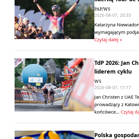
PAP/WS
2026-08-07, 20:33
Katarzyna Niewiadom
wymagającym podjaz
Czytaj dalej »
TdP 2026: Jan C
liderem cyklu
WS
2026-08-07, 17:17
Jan Christen z UAE T
prowadzący z Katowi
końcówce…
Czytaj da
Polska gospoda