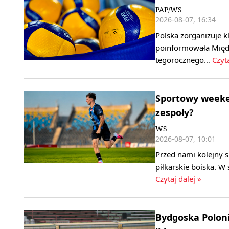
PAP/WS
2026-08-07, 16:34
Polska zorganizuje k
poinformowała Międ
tegorocznego…
Czyta
Sportowy weeken
zespoły?
WS
2026-08-07, 10:01
Przed nami kolejny 
piłkarskie boiska. W
Czytaj dalej »
Bydgoska Polonia