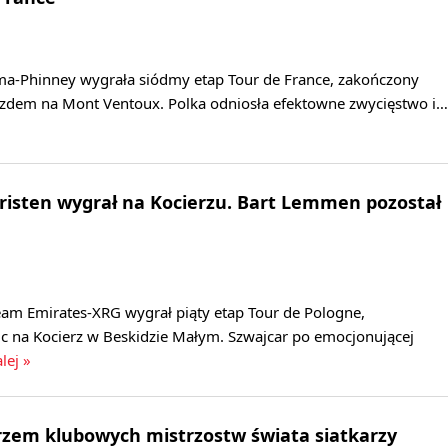
a-Phinney wygrała siódmy etap Tour de France, zakończony
dem na Mont Ventoux. Polka odniosła efektowne zwycięstwo i…
hristen wygrał na Kocierzu. Bart Lemmen pozostał
eam Emirates-XRG wygrał piąty etap Tour de Pologne,
c na Kocierz w Beskidzie Małym. Szwajcar po emocjonującej
lej »
rzem klubowych mistrzostw świata siatkarzy