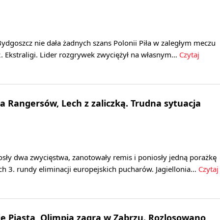
ydgoszcz nie dała żadnych szans Polonii Piła w zaległym meczu
. Ekstraligi. Lider rozgrywek zwyciężył na własnym…
Czytaj
ła Rangersów, Lech z zaliczką. Trudna sytuacja
osły dwa zwycięstwa, zanotowały remis i poniosły jedną porażkę
h 3. rundy eliminacji europejskich pucharów. Jagiellonia…
Czytaj
 Piasta, Olimpia zagra w Zabrzu. Rozlosowano