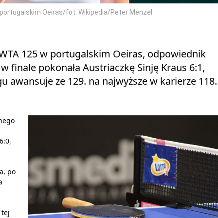
 portugalskim Oeiras/fot. Wikipedia/Peter Menzel
k WTA 125 w portugalskim Oeiras, odpowiednik
 finale pokonała Austriaczkę Sinję Kraus 6:1,
u awansuje ze 129. na najwyższe w karierze 118.
dnego
6:0,
a, po
a
tej