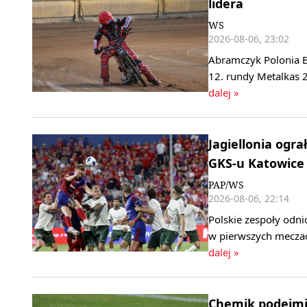
lidera
WS
2026-08-06, 23:02
Abramczyk Polonia B
12. rundy Metalkas 2
dalej »
Jagiellonia ogra
GKS-u Katowice
PAP/WS
2026-08-06, 22:14
Polskie zespoły odni
w pierwszych meczac
dalej »
Chemik podejmie