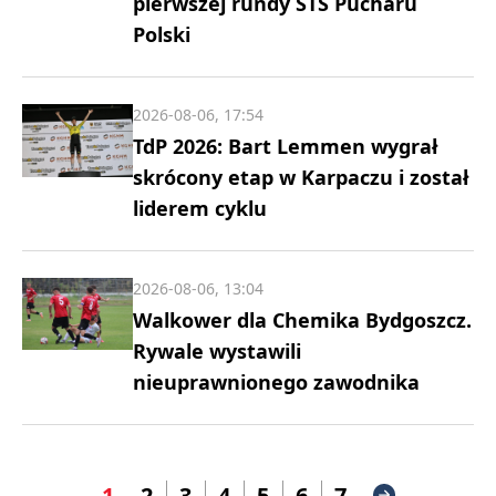
pierwszej rundy STS Pucharu
Polski
2026-08-06, 17:54
TdP 2026: Bart Lemmen wygrał
skrócony etap w Karpaczu i został
liderem cyklu
2026-08-06, 13:04
Walkower dla Chemika Bydgoszcz.
Rywale wystawili
nieuprawnionego zawodnika
1
2
3
4
5
6
7