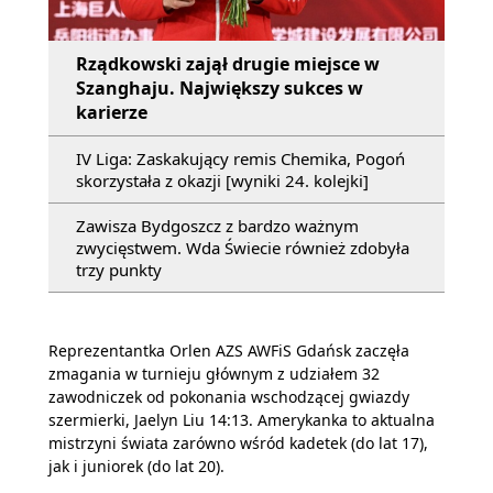
Rządkowski zajął drugie miejsce w
Szanghaju. Największy sukces w
karierze
IV Liga: Zaskakujący remis Chemika, Pogoń
skorzystała z okazji [wyniki 24. kolejki]
Zawisza Bydgoszcz z bardzo ważnym
zwycięstwem. Wda Świecie również zdobyła
trzy punkty
Reprezentantka Orlen AZS AWFiS Gdańsk zaczęła
zmagania w turnieju głównym z udziałem 32
zawodniczek od pokonania wschodzącej gwiazdy
szermierki, Jaelyn Liu 14:13. Amerykanka to aktualna
mistrzyni świata zarówno wśród kadetek (do lat 17),
jak i juniorek (do lat 20).