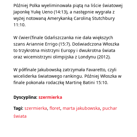
Później Polka wyeliminowała piątą na liście światowej
Japonkę Yukę Ueno (14:13), a następnie wygrała z
wyżej notowaną Amerykanką Caroliną Stutchbury
11:10.
W ćwierćfinale Gdańszczanka nie dała większych
szans Ariannie Errigo (15:7). Doświadczona Włoszka
to trzykrotna mistrzyni Europy i dwukrotna świata
oraz wicemistrzyni olimpijska z Londynu (2012).
W półfinale Jakubowską zatrzymała Favaretto, czyli
wiceliderka światowego rankingu. Później Włoszka w
finale pokonała rodaczkę Martinę Batini 15:10.
Dyscyplina:
szermierka
Tagi:
szermierka
,
floret
,
marta jakubowska
,
puchar
świata