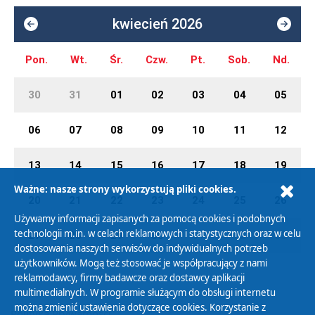
kwiecień 2026
Pon.
Wt.
Śr.
Czw.
Pt.
Sob.
Nd.
30
31
01
02
03
04
05
06
07
08
09
10
11
12
13
14
15
16
17
18
19
Ważne: nasze strony wykorzystują pliki cookies.
20
21
22
23
24
25
26
Używamy informacji zapisanych za pomocą cookies i podobnych
technologii m.in. w celach reklamowych i statystycznych oraz w celu
27
28
29
30
01
02
03
dostosowania naszych serwisów do indywidualnych potrzeb
użytkowników. Mogą też stosować je współpracujący z nami
reklamodawcy, firmy badawcze oraz dostawcy aplikacji
multimedialnych. W programie służącym do obsługi internetu
można zmienić ustawienia dotyczące cookies. Korzystanie z
Polityka Prywatności