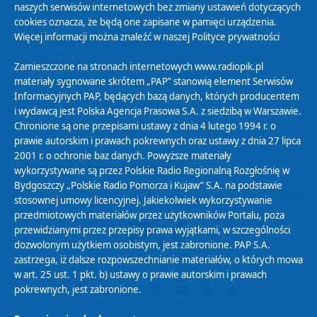
naszych serwisów internetowych bez zmiany ustawień dotyczących
Zasady korzystania z Serwisu
cookies oznacza, że będą one zapisane w pamięci urządzenia.
Więcej informacji można znaleźć w naszej
Polityce prywatności
Organizacje Pożytku Publicznego
Cyfryzacja DAB+
Zamieszczone na stronach internetowych www.radiopik.pl
materiały sygnowane skrótem „PAP” stanowią element Serwisów
Polityka ochrony danych osobowych
Informacyjnych PAP, będących bazą danych, których producentem
Abonament
i wydawcą jest Polska Agencja Prasowa S.A. z siedzibą w Warszawie.
Zamówienia publiczne
Chronione są one przepisami ustawy z dnia 4 lutego 1994 r. o
prawie autorskim i prawach pokrewnych oraz ustawy z dnia 27 lipca
2001 r. o ochronie baz danych. Powyższe materiały
Biuletyn Informacji Publicznej
wykorzystywane są przez Polskie Radio Regionalną Rozgłośnię w
Bydgoszczy „Polskie Radio Pomorza i Kujaw” S.A. na podstawie
stosownej umowy licencyjnej. Jakiekolwiek wykorzystywanie
przedmiotowych materiałów przez użytkowników Portalu, poza
przewidzianymi przez przepisy prawa wyjątkami, w szczególności
dozwolonym użytkiem osobistym, jest zabronione. PAP S.A.
zastrzega, iż dalsze rozpowszechnianie materiałów, o których mowa
w art. 25 ust. 1 pkt. b) ustawy o prawie autorskim i prawach
pokrewnych, jest zabronione.