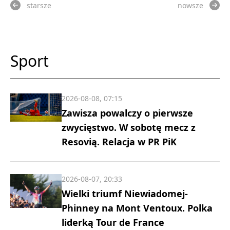
starsze
nowsze
Sport
2026-08-08, 07:15
Zawisza powalczy o pierwsze
zwycięstwo. W sobotę mecz z
Resovią. Relacja w PR PiK
2026-08-07, 20:33
Wielki triumf Niewiadomej-
Phinney na Mont Ventoux. Polka
liderką Tour de France