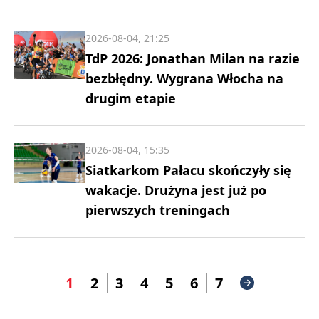
2026-08-04, 21:25
TdP 2026: Jonathan Milan na razie
bezbłędny. Wygrana Włocha na
drugim etapie
2026-08-04, 15:35
Siatkarkom Pałacu skończyły się
wakacje. Drużyna jest już po
pierwszych treningach
1
2
3
4
5
6
7