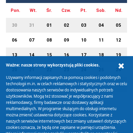
Pon.
Wt.
Śr.
Czw.
Pt.
Sob.
Nd.
30
31
01
02
03
04
05
06
07
08
09
10
11
12
13
14
15
16
17
18
19
Ważne: nasze strony wykorzystują pliki cookies.
20
21
22
23
24
25
26
Używamy informacji zapisanych za pomocą cookies i podobnych
technologii m.in. w celach reklamowych i statystycznych oraz w celu
27
28
29
30
01
02
03
dostosowania naszych serwisów do indywidualnych potrzeb
użytkowników. Mogą też stosować je współpracujący z nami
reklamodawcy, firmy badawcze oraz dostawcy aplikacji
multimedialnych. W programie służącym do obsługi internetu
można zmienić ustawienia dotyczące cookies. Korzystanie z
Polityka Prywatności
naszych serwisów internetowych bez zmiany ustawień dotyczących
Zasady korzystania z Serwisu
cookies oznacza, że będą one zapisane w pamięci urządzenia.