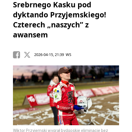
Srebrnego Kasku pod
dyktando Przyjemskiego!
Czterech „naszych” z
awansem
2026-04-15, 21:39 WS
Wiktor Przyjemski wygrał bydgoskie eliminacje bez