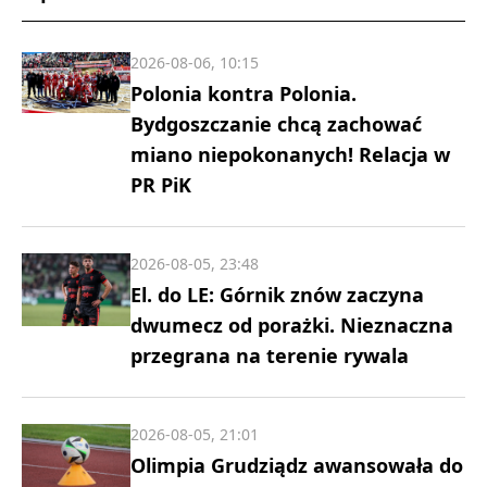
2026-08-06, 10:15
Polonia kontra Polonia.
Bydgoszczanie chcą zachować
miano niepokonanych! Relacja w
PR PiK
2026-08-05, 23:48
El. do LE: Górnik znów zaczyna
dwumecz od porażki. Nieznaczna
przegrana na terenie rywala
2026-08-05, 21:01
Olimpia Grudziądz awansowała do