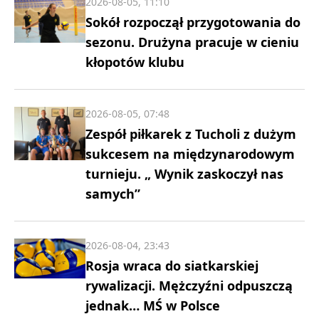
2026-08-05, 11:10
Sokół rozpoczął przygotowania do
sezonu. Drużyna pracuje w cieniu
kłopotów klubu
2026-08-05, 07:48
Zespół piłkarek z Tucholi z dużym
sukcesem na międzynarodowym
turnieju. „ Wynik zaskoczył nas
samych”
2026-08-04, 23:43
Rosja wraca do siatkarskiej
rywalizacji. Mężczyźni odpuszczą
jednak… MŚ w Polsce