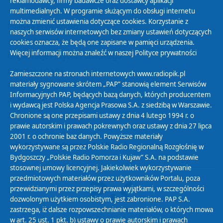
reklamodawcy, firmy badawcze oraz dostawcy aplikacji
multimedialnych. W programie służącym do obsługi internetu
można zmienić ustawienia dotyczące cookies. Korzystanie z
Polityka Prywatności
naszych serwisów internetowych bez zmiany ustawień dotyczących
Zasady korzystania z Serwisu
cookies oznacza, że będą one zapisane w pamięci urządzenia.
Więcej informacji można znaleźć w naszej
Polityce prywatności
Organizacje Pożytku Publicznego
Cyfryzacja DAB+
Zamieszczone na stronach internetowych www.radiopik.pl
materiały sygnowane skrótem „PAP” stanowią element Serwisów
Polityka ochrony danych osobowych
Informacyjnych PAP, będących bazą danych, których producentem
Abonament
i wydawcą jest Polska Agencja Prasowa S.A. z siedzibą w Warszawie.
Zamówienia publiczne
Chronione są one przepisami ustawy z dnia 4 lutego 1994 r. o
prawie autorskim i prawach pokrewnych oraz ustawy z dnia 27 lipca
2001 r. o ochronie baz danych. Powyższe materiały
Biuletyn Informacji Publicznej
wykorzystywane są przez Polskie Radio Regionalną Rozgłośnię w
Bydgoszczy „Polskie Radio Pomorza i Kujaw” S.A. na podstawie
stosownej umowy licencyjnej. Jakiekolwiek wykorzystywanie
przedmiotowych materiałów przez użytkowników Portalu, poza
przewidzianymi przez przepisy prawa wyjątkami, w szczególności
dozwolonym użytkiem osobistym, jest zabronione. PAP S.A.
zastrzega, iż dalsze rozpowszechnianie materiałów, o których mowa
w art. 25 ust. 1 pkt. b) ustawy o prawie autorskim i prawach