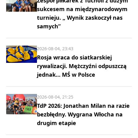
Zespół piłkarek z Tucholi z dużym
sukcesem na międzynarodowym
turnieju. „ Wynik zaskoczył nas
samych”
2026-08-04, 23:43
Rosja wraca do siatkarskiej
rywalizacji. Mężczyźni odpuszczą
jednak… MŚ w Polsce
2026-08-04, 21:25
TdP 2026: Jonathan Milan na razie
bezbłędny. Wygrana Włocha na
drugim etapie