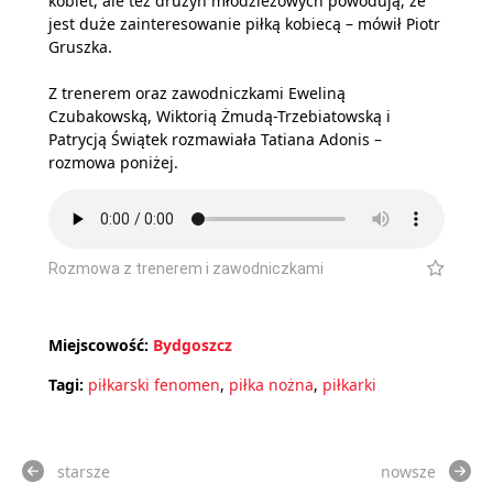
kobiet, ale też drużyn młodzieżowych powodują, że
jest duże zainteresowanie piłką kobiecą – mówił Piotr
Gruszka.
Z trenerem oraz zawodniczkami Eweliną
Czubakowską, Wiktorią Żmudą-Trzebiatowską i
Patrycją Świątek rozmawiała Tatiana Adonis –
rozmowa poniżej.
Rozmowa z trenerem i zawodniczkami
Miejscowość:
Bydgoszcz
Tagi:
piłkarski fenomen
,
piłka nożna
,
piłkarki
starsze
nowsze