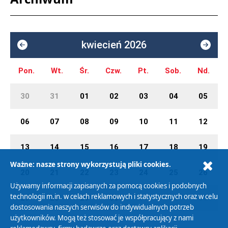
kwiecień 2026
Pon.
Wt.
Śr.
Czw.
Pt.
Sob.
Nd.
30
31
01
02
03
04
05
06
07
08
09
10
11
12
13
14
15
16
17
18
19
Ważne: nasze strony wykorzystują pliki cookies.
20
21
22
23
24
25
26
Używamy informacji zapisanych za pomocą cookies i podobnych
technologii m.in. w celach reklamowych i statystycznych oraz w celu
27
28
29
30
01
02
03
dostosowania naszych serwisów do indywidualnych potrzeb
użytkowników. Mogą też stosować je współpracujący z nami