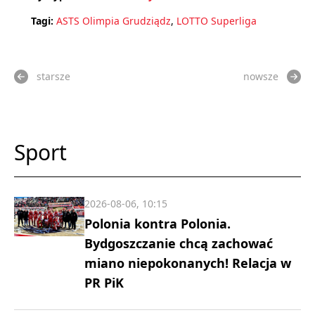
Tagi:
ASTS Olimpia Grudziądz
,
LOTTO Superliga
starsze
nowsze
Sport
2026-08-06, 10:15
Polonia kontra Polonia.
Bydgoszczanie chcą zachować
miano niepokonanych! Relacja w
PR PiK