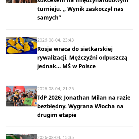
sukcesem na międzynarodowym
turnieju. „ Wynik zaskoczył nas
samych”
2026-08-04, 23:43
Rosja wraca do siatkarskiej
rywalizacji. Mężczyźni odpuszczą
jednak… MŚ w Polsce
2026-08-04, 21:25
TdP 2026: Jonathan Milan na razie
bezbłędny. Wygrana Włocha na
drugim etapie
2026-08-04, 15:35