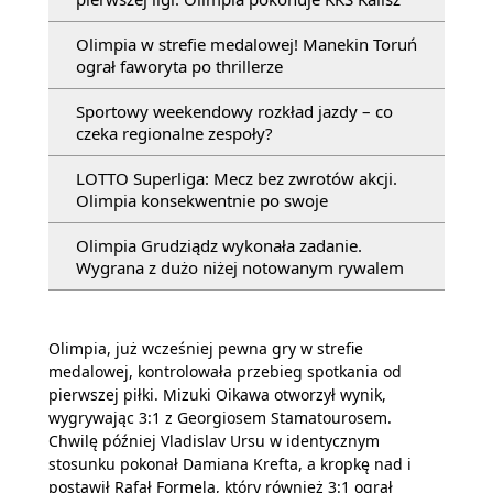
Olimpia w strefie medalowej! Manekin Toruń
ograł faworyta po thrillerze
Sportowy weekendowy rozkład jazdy – co
czeka regionalne zespoły?
LOTTO Superliga: Mecz bez zwrotów akcji.
Olimpia konsekwentnie po swoje
Olimpia Grudziądz wykonała zadanie.
Wygrana z dużo niżej notowanym rywalem
Olimpia, już wcześniej pewna gry w strefie
medalowej, kontrolowała przebieg spotkania od
pierwszej piłki. Mizuki Oikawa otworzył wynik,
wygrywając 3:1 z Georgiosem Stamatourosem.
Chwilę później Vladislav Ursu w identycznym
stosunku pokonał Damiana Krefta, a kropkę nad i
postawił Rafał Formela, który również 3:1 ograł