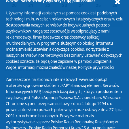
Ważne: nasze strony wykorzystują pliki cookies.
20
21
22
23
24
25
26
Używamy informacji zapisanych za pomocą cookies i podobnych
technologii m.in. w celach reklamowych i statystycznych oraz w celu
27
28
29
30
01
02
03
dostosowania naszych serwisów do indywidualnych potrzeb
użytkowników. Mogą też stosować je współpracujący z nami
reklamodawcy, firmy badawcze oraz dostawcy aplikacji
multimedialnych. W programie służącym do obsługi internetu
można zmienić ustawienia dotyczące cookies. Korzystanie z
Polityka Prywatności
naszych serwisów internetowych bez zmiany ustawień dotyczących
Zasady korzystania z Serwisu
cookies oznacza, że będą one zapisane w pamięci urządzenia.
Więcej informacji można znaleźć w naszej
Polityce prywatności
Organizacje Pożytku Publicznego
Cyfryzacja DAB+
Zamieszczone na stronach internetowych www.radiopik.pl
materiały sygnowane skrótem „PAP” stanowią element Serwisów
Polityka ochrony danych osobowych
Informacyjnych PAP, będących bazą danych, których producentem
Abonament
i wydawcą jest Polska Agencja Prasowa S.A. z siedzibą w Warszawie.
Zamówienia publiczne
Chronione są one przepisami ustawy z dnia 4 lutego 1994 r. o
prawie autorskim i prawach pokrewnych oraz ustawy z dnia 27 lipca
2001 r. o ochronie baz danych. Powyższe materiały
Biuletyn Informacji Publicznej
wykorzystywane są przez Polskie Radio Regionalną Rozgłośnię w
Bydgoszczy „Polskie Radio Pomorza i Kujaw” S.A. na podstawie