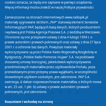
Zasady korzystania z Serwisu
cookies oznacza, że będą one zapisane w pamięci urządzenia.
Więcej informacji można znaleźć w naszej
Polityce prywatności
Organizacje Pożytku Publicznego
Cyfryzacja DAB+
Zamieszczone na stronach internetowych www.radiopik.pl
materiały sygnowane skrótem „PAP” stanowią element Serwisów
Polityka ochrony danych osobowych
Informacyjnych PAP, będących bazą danych, których producentem
Abonament
i wydawcą jest Polska Agencja Prasowa S.A. z siedzibą w Warszawie.
Zamówienia publiczne
Chronione są one przepisami ustawy z dnia 4 lutego 1994 r. o
prawie autorskim i prawach pokrewnych oraz ustawy z dnia 27 lipca
2001 r. o ochronie baz danych. Powyższe materiały
Biuletyn Informacji Publicznej
wykorzystywane są przez Polskie Radio Regionalną Rozgłośnię w
Bydgoszczy „Polskie Radio Pomorza i Kujaw” S.A. na podstawie
stosownej umowy licencyjnej. Jakiekolwiek wykorzystywanie
przedmiotowych materiałów przez użytkowników Portalu, poza
przewidzianymi przez przepisy prawa wyjątkami, w szczególności
dozwolonym użytkiem osobistym, jest zabronione. PAP S.A.
zastrzega, iż dalsze rozpowszechnianie materiałów, o których mowa
w art. 25 ust. 1 pkt. b) ustawy o prawie autorskim i prawach
pokrewnych, jest zabronione.
Rozumiem i wchodzę na stronę
Projekt i realizacja: © 2022
Webtom.pl
/
strony www Piła