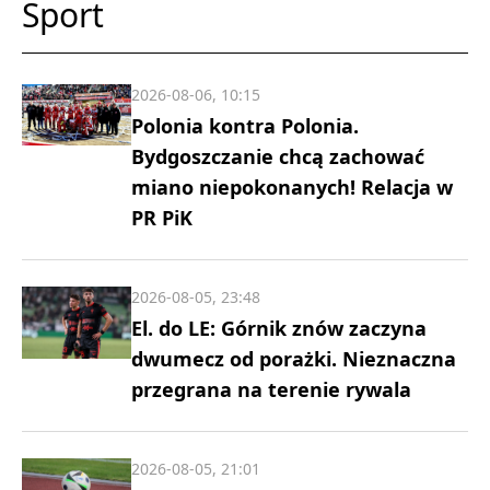
Sport
2026-08-06, 10:15
Polonia kontra Polonia.
Bydgoszczanie chcą zachować
miano niepokonanych! Relacja w
PR PiK
2026-08-05, 23:48
El. do LE: Górnik znów zaczyna
dwumecz od porażki. Nieznaczna
przegrana na terenie rywala
2026-08-05, 21:01