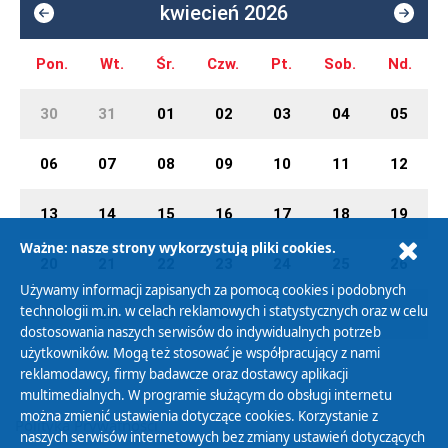
kwiecień 2026
Pon.
Wt.
Śr.
Czw.
Pt.
Sob.
Nd.
30
31
01
02
03
04
05
06
07
08
09
10
11
12
13
14
15
16
17
18
19
Ważne: nasze strony wykorzystują pliki cookies.
20
21
22
23
24
25
26
Używamy informacji zapisanych za pomocą cookies i podobnych
technologii m.in. w celach reklamowych i statystycznych oraz w celu
27
28
29
30
01
02
03
dostosowania naszych serwisów do indywidualnych potrzeb
użytkowników. Mogą też stosować je współpracujący z nami
reklamodawcy, firmy badawcze oraz dostawcy aplikacji
multimedialnych. W programie służącym do obsługi internetu
można zmienić ustawienia dotyczące cookies. Korzystanie z
Polityka Prywatności
naszych serwisów internetowych bez zmiany ustawień dotyczących