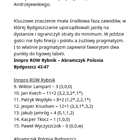
Andrzejewskiego.
Kluczowe znaczenie miała środkowa faza zawodów, w
której Bydgoszczanie uporządkowali jazdę na
dystansie i ograniczyli straty do minimum. W jeździe
gości nie było finezji i polotu a żużlowy pragmatyzm.
I to właśnie pragmatyzm zapewnił faworytom dwa
punkty do ligowej tabeli.
Innpro ROW Rybnik – Abramczyk Polonia
Bydgoszcz 43:47
Innpro ROW Rybnik
9. Wiktor Lampart
– 3 (3,0,0)
10. Jan Kvech
–
11+2 (3,2,3,2*,1*)
11. Patryk Wojdyło
–
8+2 (1,2*,2,2,1*)
12. Jesper Knudsen
–
12+1 (3,3,1*,3,2)
13. Jakub Jamróg
–
4 (0,1,1,2)
14. Kacper Tkocz
–
1 (1,0,0)
15. Paweł Wyczyszczok – 0 (0,0,w)
Abramczyk Polonia Bydgoszcz