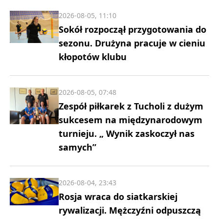
2026-08-05, 11:10
Sokół rozpoczął przygotowania do
sezonu. Drużyna pracuje w cieniu
kłopotów klubu
2026-08-05, 07:48
Zespół piłkarek z Tucholi z dużym
sukcesem na międzynarodowym
turnieju. „ Wynik zaskoczył nas
samych”
2026-08-04, 23:43
Rosja wraca do siatkarskiej
rywalizacji. Mężczyźni odpuszczą