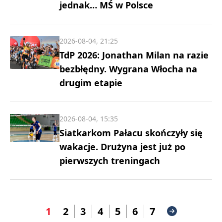
jednak… MŚ w Polsce
2026-08-04, 21:25
TdP 2026: Jonathan Milan na razie
bezbłędny. Wygrana Włocha na
drugim etapie
2026-08-04, 15:35
Siatkarkom Pałacu skończyły się
wakacje. Drużyna jest już po
pierwszych treningach
1
2
3
4
5
6
7