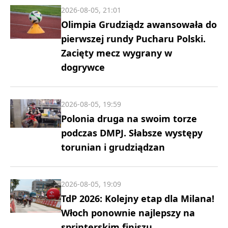
2026-08-05, 21:01
Olimpia Grudziądz awansowała do
pierwszej rundy Pucharu Polski.
Zacięty mecz wygrany w
dogrywce
2026-08-05, 19:59
Polonia druga na swoim torze
podczas DMPJ. Słabsze występy
torunian i grudziądzan
2026-08-05, 19:09
TdP 2026: Kolejny etap dla Milana!
Włoch ponownie najlepszy na
sprinterskim finiszu