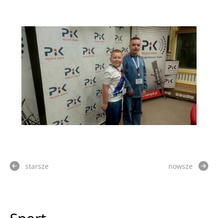
starsze
nowsze