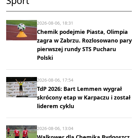
Sport
2026-08-06, 18:31
Chemik podejmie Piasta, Olimpia
zagra w Zabrzu. Rozlosowano pary
pierwszej rundy STS Pucharu
Polski
2026-08-06, 17:54
TdP 2026: Bart Lemmen wygrał
skrócony etap w Karpaczu i został
liderem cyklu
2026-08-06, 13:04
Walkower dla Chemika Bydgoszcz.