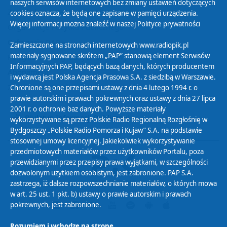
naszych serwisów internetowych bez zmiany ustawień dotyczących
Zasady korzystania z Serwisu
cookies oznacza, że będą one zapisane w pamięci urządzenia.
Więcej informacji można znaleźć w naszej
Polityce prywatności
Organizacje Pożytku Publicznego
Cyfryzacja DAB+
Zamieszczone na stronach internetowych www.radiopik.pl
materiały sygnowane skrótem „PAP” stanowią element Serwisów
Polityka ochrony danych osobowych
Informacyjnych PAP, będących bazą danych, których producentem
Abonament
i wydawcą jest Polska Agencja Prasowa S.A. z siedzibą w Warszawie.
Zamówienia publiczne
Chronione są one przepisami ustawy z dnia 4 lutego 1994 r. o
prawie autorskim i prawach pokrewnych oraz ustawy z dnia 27 lipca
2001 r. o ochronie baz danych. Powyższe materiały
Biuletyn Informacji Publicznej
wykorzystywane są przez Polskie Radio Regionalną Rozgłośnię w
Bydgoszczy „Polskie Radio Pomorza i Kujaw” S.A. na podstawie
stosownej umowy licencyjnej. Jakiekolwiek wykorzystywanie
przedmiotowych materiałów przez użytkowników Portalu, poza
przewidzianymi przez przepisy prawa wyjątkami, w szczególności
dozwolonym użytkiem osobistym, jest zabronione. PAP S.A.
zastrzega, iż dalsze rozpowszechnianie materiałów, o których mowa
w art. 25 ust. 1 pkt. b) ustawy o prawie autorskim i prawach
pokrewnych, jest zabronione.
Rozumiem i wchodzę na stronę