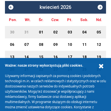
kwiecień 2026
Pon.
Wt.
Śr.
Czw.
Pt.
Sob.
Nd.
30
31
01
02
03
04
05
06
07
08
09
10
11
12
13
14
15
16
17
18
19
Ważne: nasze strony wykorzystują pliki cookies.
20
21
22
23
24
25
26
Używamy informacji zapisanych za pomocą cookies i podobnych
technologii m.in. w celach reklamowych i statystycznych oraz w celu
27
28
29
30
01
02
03
dostosowania naszych serwisów do indywidualnych potrzeb
użytkowników. Mogą też stosować je współpracujący z nami
reklamodawcy, firmy badawcze oraz dostawcy aplikacji
multimedialnych. W programie służącym do obsługi internetu
można zmienić ustawienia dotyczące cookies. Korzystanie z
Polityka Prywatności