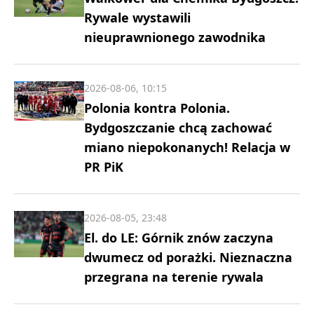
Rywale wystawili
nieuprawnionego zawodnika
2026-08-06, 10:15
Polonia kontra Polonia.
Bydgoszczanie chcą zachować
miano niepokonanych! Relacja w
PR PiK
2026-08-05, 23:48
El. do LE: Górnik znów zaczyna
dwumecz od porażki. Nieznaczna
przegrana na terenie rywala