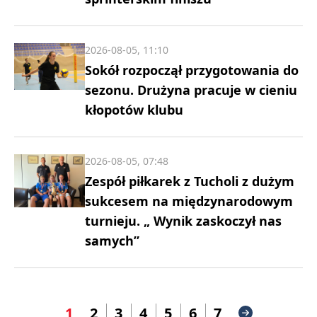
2026-08-05, 11:10
Sokół rozpoczął przygotowania do
sezonu. Drużyna pracuje w cieniu
kłopotów klubu
2026-08-05, 07:48
Zespół piłkarek z Tucholi z dużym
sukcesem na międzynarodowym
turnieju. „ Wynik zaskoczył nas
samych”
1
2
3
4
5
6
7