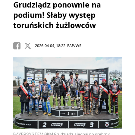
Grudziądz ponownie na
podium! Słaby występ
toruńskich żużlowców
2026-04-04, 18:22 PAP/WS
BAYERSYSTEM GKM Grudziądz sięgnął po srebrny