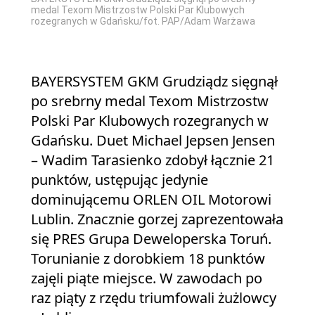
medal Texom Mistrzostw Polski Par Klubowych
rozegranych w Gdańsku/fot. PAP/Adam Warżawa
BAYERSYSTEM GKM Grudziądz sięgnął
po srebrny medal Texom Mistrzostw
Polski Par Klubowych rozegranych w
Gdańsku. Duet Michael Jepsen Jensen
– Wadim Tarasienko zdobył łącznie 21
punktów, ustępując jedynie
dominującemu ORLEN OIL Motorowi
Lublin. Znacznie gorzej zaprezentowała
się PRES Grupa Deweloperska Toruń.
Torunianie z dorobkiem 18 punktów
zajęli piąte miejsce. W zawodach po
raz piąty z rzędu triumfowali żużlowcy