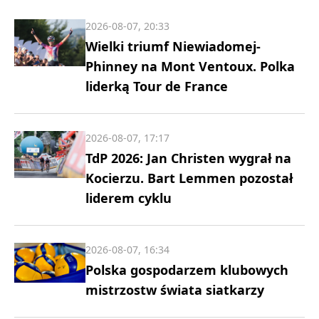
2026-08-07, 20:33
Wielki triumf Niewiadomej-
Phinney na Mont Ventoux. Polka
liderką Tour de France
2026-08-07, 17:17
TdP 2026: Jan Christen wygrał na
Kocierzu. Bart Lemmen pozostał
liderem cyklu
2026-08-07, 16:34
Polska gospodarzem klubowych
mistrzostw świata siatkarzy