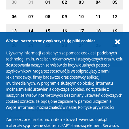
30
31
01
02
03
04
05
06
07
08
09
10
11
12
13
14
15
16
17
18
19
Ważne: nasze strony wykorzystują pliki cookies.
20
21
22
23
24
25
26
Używamy informacji zapisanych za pomocą cookies i podobnych
technologii m.in. w celach reklamowych i statystycznych oraz w celu
27
28
29
30
01
02
03
dostosowania naszych serwisów do indywidualnych potrzeb
użytkowników. Mogą też stosować je współpracujący z nami
reklamodawcy, firmy badawcze oraz dostawcy aplikacji
multimedialnych. W programie służącym do obsługi internetu
można zmienić ustawienia dotyczące cookies. Korzystanie z
Polityka Prywatności
naszych serwisów internetowych bez zmiany ustawień dotyczących
Zasady korzystania z Serwisu
cookies oznacza, że będą one zapisane w pamięci urządzenia.
Więcej informacji można znaleźć w naszej
Polityce prywatności
Organizacje Pożytku Publicznego
Cyfryzacja DAB+
Zamieszczone na stronach internetowych www.radiopik.pl
materiały sygnowane skrótem „PAP” stanowią element Serwisów
Polityka ochrony danych osobowych