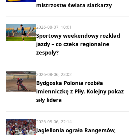
mistrzostw świata siatkarzy
2026-08-07, 10:01
Sportowy weekendowy rozkład
jazdy – co czeka regionalne
zespoły?
2026-08-06, 23:02
Bydgoska Polonia rozbiła
imienniczkę z Piły. Kolejny pokaz
siły lidera
2026-08-06, 22:14
Jagiellonia ograła Rangersów,