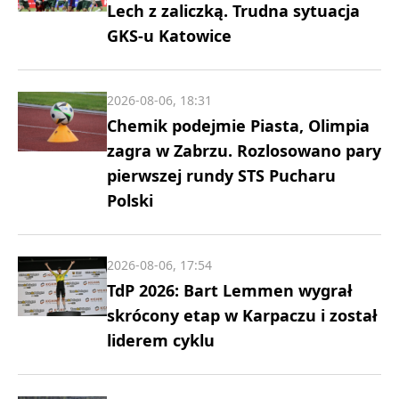
Lech z zaliczką. Trudna sytuacja
GKS-u Katowice
2026-08-06, 18:31
Chemik podejmie Piasta, Olimpia
zagra w Zabrzu. Rozlosowano pary
pierwszej rundy STS Pucharu
Polski
2026-08-06, 17:54
TdP 2026: Bart Lemmen wygrał
skrócony etap w Karpaczu i został
liderem cyklu