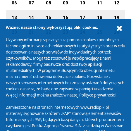
06
07
08
09
10
11
12
13
14
15
16
17
18
19
Ważne: nasze strony wykorzystują pliki cookies.
20
21
22
23
24
25
26
Używamy informacji zapisanych za pomocą cookies i podobnych
technologii m.in. w celach reklamowych i statystycznych oraz w celu
27
28
29
30
01
02
03
dostosowania naszych serwisów do indywidualnych potrzeb
użytkowników. Mogą też stosować je współpracujący z nami
reklamodawcy, firmy badawcze oraz dostawcy aplikacji
multimedialnych. W programie służącym do obsługi internetu
można zmienić ustawienia dotyczące cookies. Korzystanie z
Polityka Prywatności
naszych serwisów internetowych bez zmiany ustawień dotyczących
Zasady korzystania z Serwisu
cookies oznacza, że będą one zapisane w pamięci urządzenia.
Więcej informacji można znaleźć w naszej
Polityce prywatności
Organizacje Pożytku Publicznego
Cyfryzacja DAB+
Zamieszczone na stronach internetowych www.radiopik.pl
materiały sygnowane skrótem „PAP” stanowią element Serwisów
Polityka ochrony danych osobowych
Informacyjnych PAP, będących bazą danych, których producentem
Abonament
i wydawcą jest Polska Agencja Prasowa S.A. z siedzibą w Warszawie.