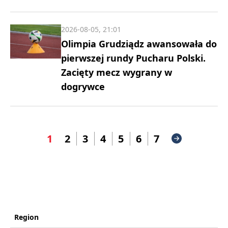
2026-08-05, 21:01
Olimpia Grudziądz awansowała do
pierwszej rundy Pucharu Polski.
Zacięty mecz wygrany w
dogrywce
1
2
3
4
5
6
7
Region