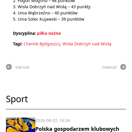
2. Pogoń Mogilno – 48 punktów
3. Wisła Dobrzyń nad Wisłą – 43 punkty
4. Unia Wąbrzeźno – 40 punktów
5. Unia Solec Kujawski – 39 punktów
Dyscyplina:
piłka nożna
Tagi:
Chemik Bydgoszcz
,
Wisła Dobrzyń nad Wisłą
starsze
nowsze
Sport
2026-08-07, 16:34
Polska gospodarzem klubowych