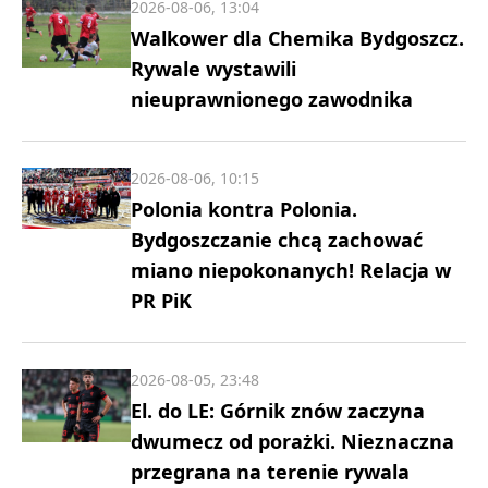
2026-08-06, 13:04
Walkower dla Chemika Bydgoszcz.
Rywale wystawili
nieuprawnionego zawodnika
2026-08-06, 10:15
Polonia kontra Polonia.
Bydgoszczanie chcą zachować
miano niepokonanych! Relacja w
PR PiK
2026-08-05, 23:48
El. do LE: Górnik znów zaczyna
dwumecz od porażki. Nieznaczna
przegrana na terenie rywala