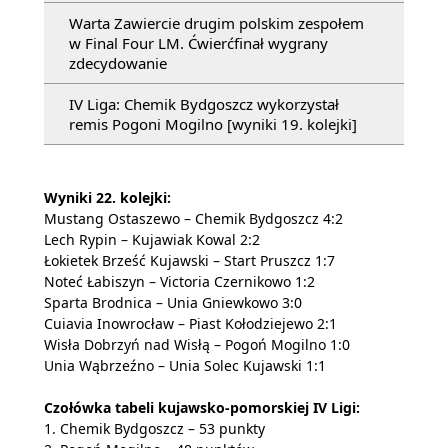
Warta Zawiercie drugim polskim zespołem
w Final Four LM. Ćwierćfinał wygrany
zdecydowanie
IV Liga: Chemik Bydgoszcz wykorzystał
remis Pogoni Mogilno [wyniki 19. kolejki]
Wyniki 22. kolejki:
Mustang Ostaszewo – Chemik Bydgoszcz 4:2
Lech Rypin – Kujawiak Kowal 2:2
Łokietek Brześć Kujawski – Start Pruszcz 1:7
Noteć Łabiszyn – Victoria Czernikowo 1:2
Sparta Brodnica – Unia Gniewkowo 3:0
Cuiavia Inowrocław – Piast Kołodziejewo 2:1
Wisła Dobrzyń nad Wisłą – Pogoń Mogilno 1:0
Unia Wąbrzeźno – Unia Solec Kujawski 1:1
Czołówka tabeli kujawsko-pomorskiej IV Ligi:
1. Chemik Bydgoszcz – 53 punkty