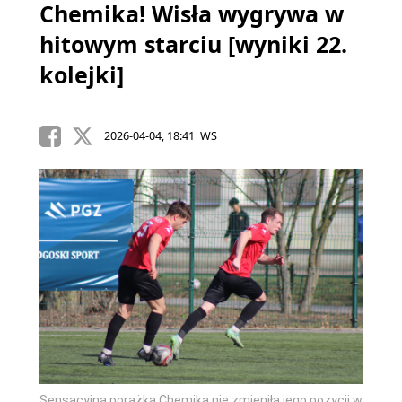
Chemika! Wisła wygrywa w
hitowym starciu [wyniki 22.
kolejki]
2026-04-04, 18:41 WS
Sensacyjna porażka Chemika nie zmieniła jego pozycji w