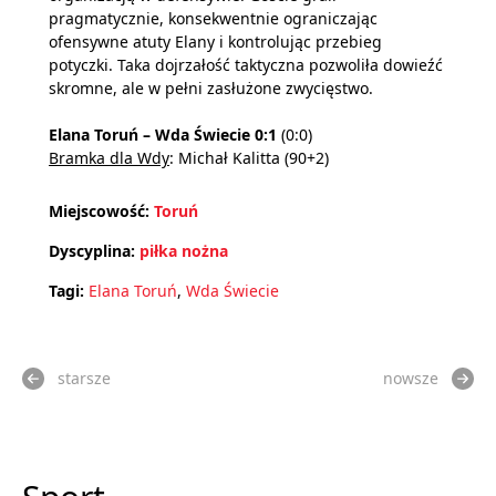
pragmatycznie, konsekwentnie ograniczając
ofensywne atuty Elany i kontrolując przebieg
potyczki. Taka dojrzałość taktyczna pozwoliła dowieźć
skromne, ale w pełni zasłużone zwycięstwo.
Elana Toruń – Wda Świecie 0:1
(0:0)
Bramka dla Wdy
: Michał Kalitta (90+2)
Miejscowość:
Toruń
Dyscyplina:
piłka nożna
Tagi:
Elana Toruń
,
Wda Świecie
starsze
nowsze