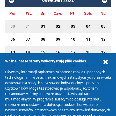
kwiecień 2026
Pon.
Wt.
Śr.
Czw.
Pt.
Sob.
Nd.
30
31
01
02
03
04
05
06
07
08
09
10
11
12
13
14
15
16
17
18
19
Ważne: nasze strony wykorzystują pliki cookies.
20
21
22
23
24
25
26
Używamy informacji zapisanych za pomocą cookies i podobnych
technologii m.in. w celach reklamowych i statystycznych oraz w celu
27
28
29
30
01
02
03
dostosowania naszych serwisów do indywidualnych potrzeb
użytkowników. Mogą też stosować je współpracujący z nami
reklamodawcy, firmy badawcze oraz dostawcy aplikacji
multimedialnych. W programie służącym do obsługi internetu
można zmienić ustawienia dotyczące cookies. Korzystanie z
Polityka Prywatności
naszych serwisów internetowych bez zmiany ustawień dotyczących
Zasady korzystania z Serwisu
cookies oznacza, że będą one zapisane w pamięci urządzenia.