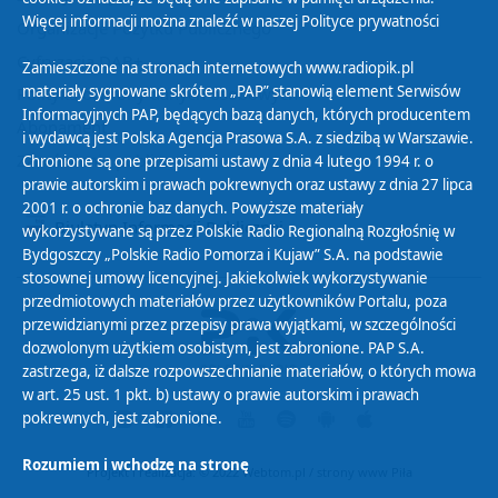
Więcej informacji można znaleźć w naszej
Polityce prywatności
Organizacje Pożytku Publicznego
Cyfryzacja DAB+
Zamieszczone na stronach internetowych www.radiopik.pl
materiały sygnowane skrótem „PAP” stanowią element Serwisów
Polityka ochrony danych osobowych
Informacyjnych PAP, będących bazą danych, których producentem
Abonament
i wydawcą jest Polska Agencja Prasowa S.A. z siedzibą w Warszawie.
Zamówienia publiczne
Chronione są one przepisami ustawy z dnia 4 lutego 1994 r. o
prawie autorskim i prawach pokrewnych oraz ustawy z dnia 27 lipca
2001 r. o ochronie baz danych. Powyższe materiały
Biuletyn Informacji Publicznej
wykorzystywane są przez Polskie Radio Regionalną Rozgłośnię w
Bydgoszczy „Polskie Radio Pomorza i Kujaw” S.A. na podstawie
stosownej umowy licencyjnej. Jakiekolwiek wykorzystywanie
przedmiotowych materiałów przez użytkowników Portalu, poza
przewidzianymi przez przepisy prawa wyjątkami, w szczególności
dozwolonym użytkiem osobistym, jest zabronione. PAP S.A.
zastrzega, iż dalsze rozpowszechnianie materiałów, o których mowa
w art. 25 ust. 1 pkt. b) ustawy o prawie autorskim i prawach
pokrewnych, jest zabronione.
Rozumiem i wchodzę na stronę
Projekt i realizacja: © 2022
Webtom.pl
/
strony www Piła