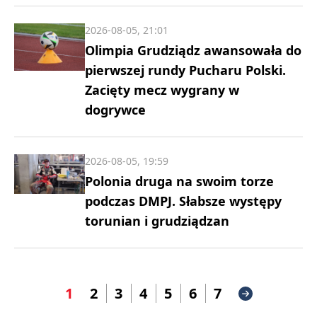
2026-08-05, 21:01
Olimpia Grudziądz awansowała do
pierwszej rundy Pucharu Polski.
Zacięty mecz wygrany w
dogrywce
2026-08-05, 19:59
Polonia druga na swoim torze
podczas DMPJ. Słabsze występy
torunian i grudziądzan
1
2
3
4
5
6
7