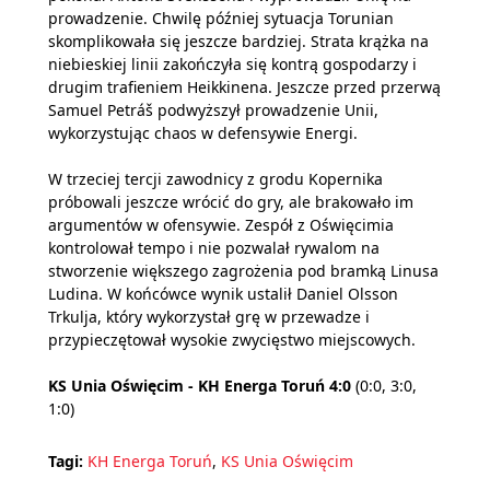
prowadzenie. Chwilę później sytuacja Torunian
skomplikowała się jeszcze bardziej. Strata krążka na
niebieskiej linii zakończyła się kontrą gospodarzy i
drugim trafieniem Heikkinena. Jeszcze przed przerwą
Samuel Petráš podwyższył prowadzenie Unii,
wykorzystując chaos w defensywie Energi.
W trzeciej tercji zawodnicy z grodu Kopernika
próbowali jeszcze wrócić do gry, ale brakowało im
argumentów w ofensywie. Zespół z Oświęcimia
kontrolował tempo i nie pozwalał rywalom na
stworzenie większego zagrożenia pod bramką Linusa
Ludina. W końcówce wynik ustalił Daniel Olsson
Trkulja, który wykorzystał grę w przewadze i
przypieczętował wysokie zwycięstwo miejscowych.
KS Unia Oświęcim - KH Energa Toruń 4:0
(0:0, 3:0,
1:0)
Tagi:
KH Energa Toruń
,
KS Unia Oświęcim