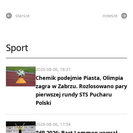
starsze
nowsze
Sport
2026-08-06, 18:31
Chemik podejmie Piasta, Olimpia
zagra w Zabrzu. Rozlosowano pary
pierwszej rundy STS Pucharu
Polski
2026-08-06, 17:54
TdP 2026: Bart Lemmen wygrał