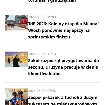
torunian i grudziądzan
2026-08-05, 19:09
TdP 2026: Kolejny etap dla Milana!
Włoch ponownie najlepszy na
sprinterskim finiszu
2026-08-05, 11:10
Sokół rozpoczął przygotowania do
sezonu. Drużyna pracuje w cieniu
kłopotów klubu
2026-08-05, 07:48
Zespół piłkarek z Tucholi z dużym
sukcesem na międzynarodowym