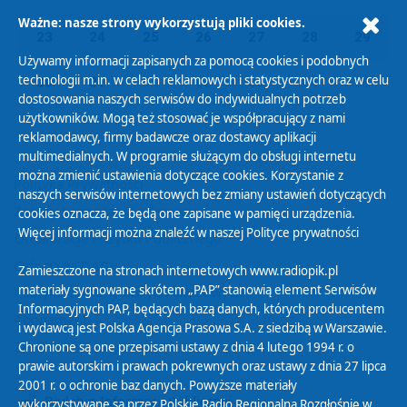
Ważne: nasze strony wykorzystują pliki cookies.
23
24
25
26
27
28
29
Używamy informacji zapisanych za pomocą cookies i podobnych
technologii m.in. w celach reklamowych i statystycznych oraz w celu
30
31
01
02
03
04
05
dostosowania naszych serwisów do indywidualnych potrzeb
użytkowników. Mogą też stosować je współpracujący z nami
reklamodawcy, firmy badawcze oraz dostawcy aplikacji
multimedialnych. W programie służącym do obsługi internetu
można zmienić ustawienia dotyczące cookies. Korzystanie z
Polityka Prywatności
naszych serwisów internetowych bez zmiany ustawień dotyczących
Zasady korzystania z Serwisu
cookies oznacza, że będą one zapisane w pamięci urządzenia.
Więcej informacji można znaleźć w naszej
Polityce prywatności
Organizacje Pożytku Publicznego
Cyfryzacja DAB+
Zamieszczone na stronach internetowych www.radiopik.pl
materiały sygnowane skrótem „PAP” stanowią element Serwisów
Polityka ochrony danych osobowych
Informacyjnych PAP, będących bazą danych, których producentem
Abonament
i wydawcą jest Polska Agencja Prasowa S.A. z siedzibą w Warszawie.
Zamówienia publiczne
Chronione są one przepisami ustawy z dnia 4 lutego 1994 r. o
prawie autorskim i prawach pokrewnych oraz ustawy z dnia 27 lipca
2001 r. o ochronie baz danych. Powyższe materiały
Biuletyn Informacji Publicznej
wykorzystywane są przez Polskie Radio Regionalną Rozgłośnię w