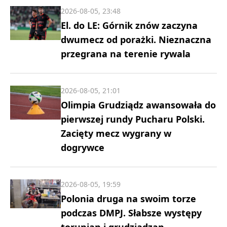
2026-08-05, 23:48
El. do LE: Górnik znów zaczyna
dwumecz od porażki. Nieznaczna
przegrana na terenie rywala
2026-08-05, 21:01
Olimpia Grudziądz awansowała do
pierwszej rundy Pucharu Polski.
Zacięty mecz wygrany w
dogrywce
2026-08-05, 19:59
Polonia druga na swoim torze
podczas DMPJ. Słabsze występy