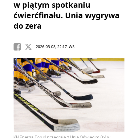
w piątym spotkaniu
ćwierćfinału. Unia wygrywa
do zera
2026-03-08, 22:17 WS
KH Energa Toruń przegrała z Unią Oświęcim 0:4 w