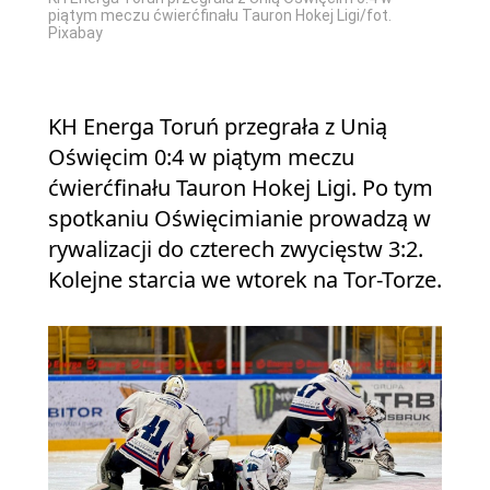
piątym meczu ćwierćfinału Tauron Hokej Ligi/fot.
Pixabay
KH Energa Toruń przegrała z Unią
Oświęcim 0:4 w piątym meczu
ćwierćfinału Tauron Hokej Ligi. Po tym
spotkaniu Oświęcimianie prowadzą w
rywalizacji do czterech zwycięstw 3:2.
Kolejne starcia we wtorek na Tor-Torze.