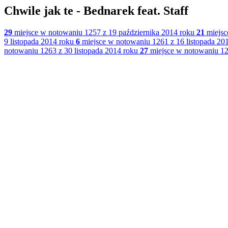
Chwile jak te - Bednarek feat. Staff
29
miejsce w notowaniu 1257 z 19 października 2014 roku
21
miejsc
9 listopada 2014 roku
6
miejsce w notowaniu 1261 z 16 listopada 20
notowaniu 1263 z 30 listopada 2014 roku
27
miejsce w notowaniu 12