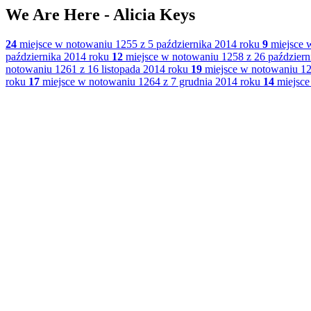
We Are Here - Alicia Keys
24
miejsce w notowaniu 1255 z 5 października 2014 roku
9
miejsce w
października 2014 roku
12
miejsce w notowaniu 1258 z 26 październ
notowaniu 1261 z 16 listopada 2014 roku
19
miejsce w notowaniu 126
roku
17
miejsce w notowaniu 1264 z 7 grudnia 2014 roku
14
miejsce