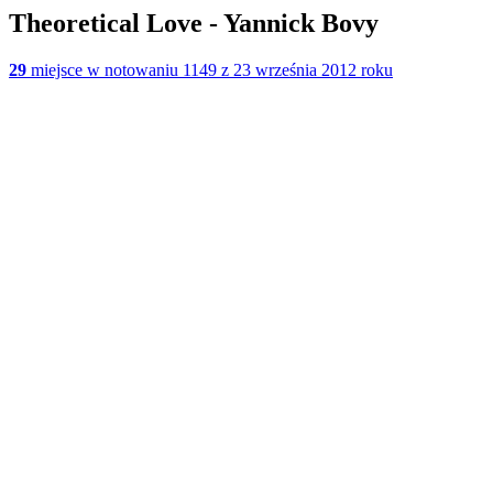
Theoretical Love - Yannick Bovy
29
miejsce w notowaniu 1149 z 23 września 2012 roku