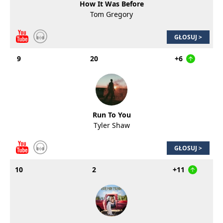
How It Was Before
Tom Gregory
GŁOSUJ >
9
20
+6
Run To You
Tyler Shaw
GŁOSUJ >
10
2
+11