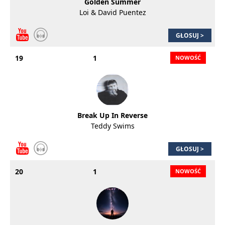
Golden Summer
Loi & David Puentez
GŁOSUJ >
19
1
Break Up In Reverse
Teddy Swims
GŁOSUJ >
20
1