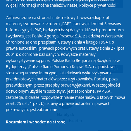
GŁOSUJ >
Więcej informacji można znaleźć w naszej
Polityce prywatności
60
Zamieszczone na stronach internetowych www.radiopik.pl
materiały sygnowane skrótem „PAP” stanowią element Serwisów
Informacyjnych PAP, będących bazą danych, których producentem
i wydawcą jest Polska Agencja Prasowa S.A. z siedzibą w Warszawie.
Chronione są one przepisami ustawy z dnia 4 lutego 1994 r. o
prawie autorskim i prawach pokrewnych oraz ustawy z dnia 27 lipca
Na chwilę
2001 r. o ochronie baz danych. Powyższe materiały
Manchester
wykorzystywane są przez Polskie Radio Regionalną Rozgłośnię w
Bydgoszczy „Polskie Radio Pomorza i Kujaw” S.A. na podstawie
GŁOSUJ >
stosownej umowy licencyjnej. Jakiekolwiek wykorzystywanie
przedmiotowych materiałów przez użytkowników Portalu, poza
61
przewidzianymi przez przepisy prawa wyjątkami, w szczególności
dozwolonym użytkiem osobistym, jest zabronione. PAP S.A.
zastrzega, iż dalsze rozpowszechnianie materiałów, o których mowa
w art. 25 ust. 1 pkt. b) ustawy o prawie autorskim i prawach
pokrewnych, jest zabronione.
Na błysk
Dawid Podsiadło
Rozumiem i wchodzę na stronę