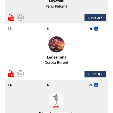
Miyazaki
Paris Paloma
GŁOSUJ >
13
6
-9
Leć ze mną
Dorota Berent
GŁOSUJ >
14
4
-1