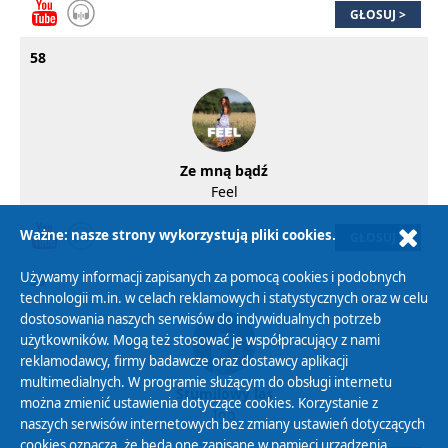
GŁOSUJ >
58
Ze mną bądź
Feel
Ważne: nasze strony wykorzystują pliki cookies.
GŁOSUJ >
Używamy informacji zapisanych za pomocą cookies i podobnych
59
technologii m.in. w celach reklamowych i statystycznych oraz w celu
dostosowania naszych serwisów do indywidualnych potrzeb
użytkowników. Mogą też stosować je współpracujący z nami
reklamodawcy, firmy badawcze oraz dostawcy aplikacji
multimedialnych. W programie służącym do obsługi internetu
Stumilowy las
można zmienić ustawienia dotyczące cookies. Korzystanie z
Igo
naszych serwisów internetowych bez zmiany ustawień dotyczących
cookies oznacza, że będą one zapisane w pamięci urządzenia.