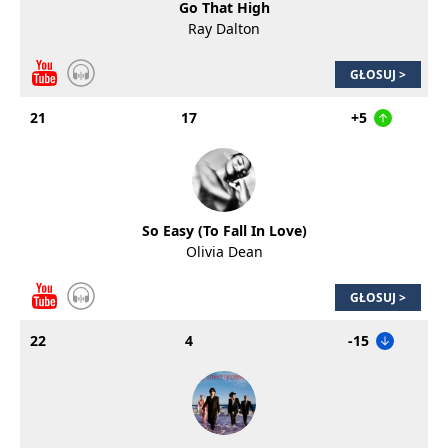
Go That High
Ray Dalton
GŁOSUJ >
21
17
+5
So Easy (To Fall In Love)
Olivia Dean
GŁOSUJ >
22
4
-15