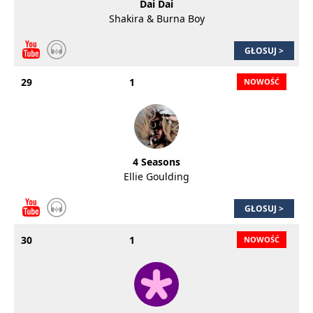
Dai Dai
Shakira & Burna Boy
GŁOSUJ >
29
1
4 Seasons
Ellie Goulding
GŁOSUJ >
30
1