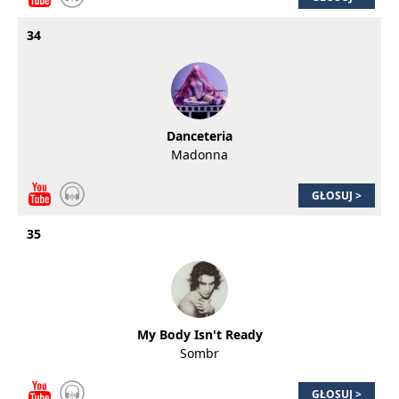
34
Danceteria
Madonna
GŁOSUJ >
35
My Body Isn't Ready
Sombr
GŁOSUJ >