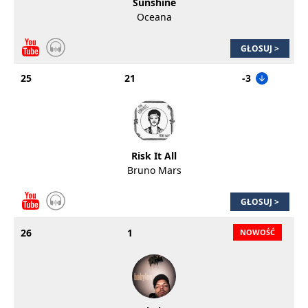
Sunshine
Oceana
GŁOSUJ >
25
21
-3
Risk It All
Bruno Mars
GŁOSUJ >
26
1