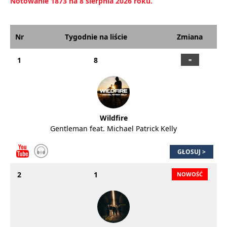
Notowanie 1873 na 8 sierpnia 2026 roku.
Nr
Tygodnie na liście
Zmiana
1
8
Wildfire
Gentleman feat. Michael Patrick Kelly
GŁOSUJ >
2
1