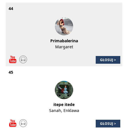
44
Primabalerina
Margaret
GŁOSUJ >
45
itepe itede
Sanah, Enklawa
GŁOSUJ >