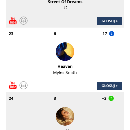
Street Of Dreams
U2
GŁOSUJ >
23
6
-17
Heaven
Myles Smith
GŁOSUJ >
24
3
+3