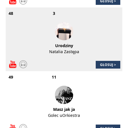
GŁOSUJ >
48
3
Urodziny
Natalia Zastępa
GŁOSUJ >
49
11
Masz jak ja
Golec uOrkiestra