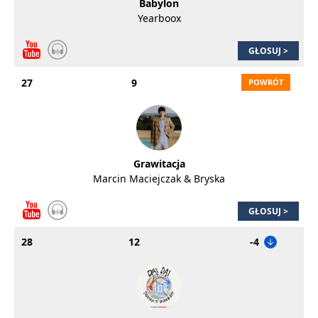
Babylon
Yearboox
GŁOSUJ >
27
9
Grawitacja
Marcin Maciejczak & Bryska
GŁOSUJ >
28
12
-4