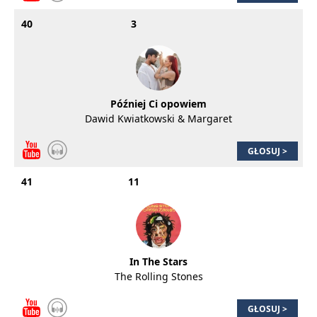
40
3
Później Ci opowiem
Dawid Kwiatkowski & Margaret
GŁOSUJ >
41
11
In The Stars
The Rolling Stones
GŁOSUJ >