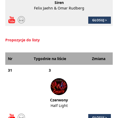
Siren
Felix Jaehn & Omar Rudberg
GŁOSUJ >
Propozycje do listy
Nr
Tygodnie na liście
Zmiana
31
3
Czerwony
Half Light
GŁOSUJ >