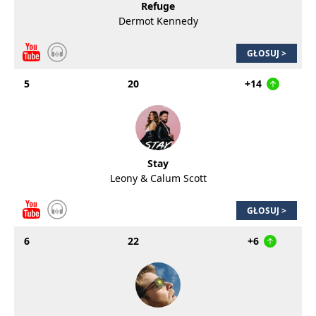
Refuge
Dermot Kennedy
GŁOSUJ >
5
20
+14
Stay
Leony & Calum Scott
GŁOSUJ >
6
22
+6