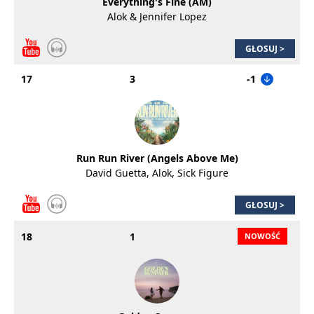
Everything's Fine (AM)
Alok & Jennifer Lopez
GŁOSUJ >
17
3
-1
Run Run River (Angels Above Me)
David Guetta, Alok, Sick Figure
GŁOSUJ >
18
1