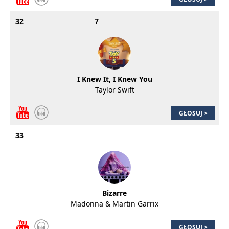
32
7
I Knew It, I Knew You
Taylor Swift
GŁOSUJ >
33
Bizarre
Madonna & Martin Garrix
GŁOSUJ >