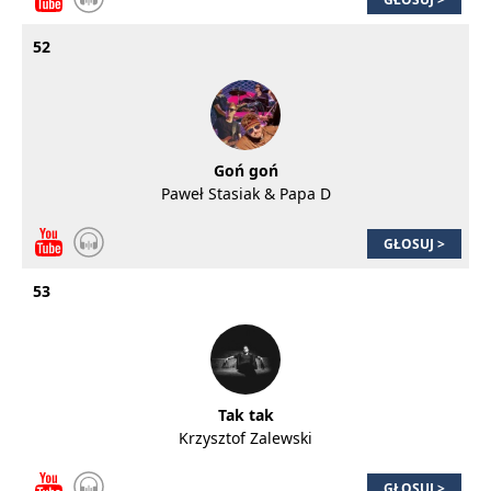
52
Goń goń
Paweł Stasiak & Papa D
GŁOSUJ >
53
Tak tak
Krzysztof Zalewski
GŁOSUJ >