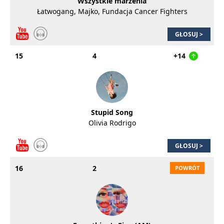
Wszystkie marzenia
Łatwogang, Majko, Fundacja Cancer Fighters
GŁOSUJ >
15
4
+14
Stupid Song
Olivia Rodrigo
GŁOSUJ >
16
2