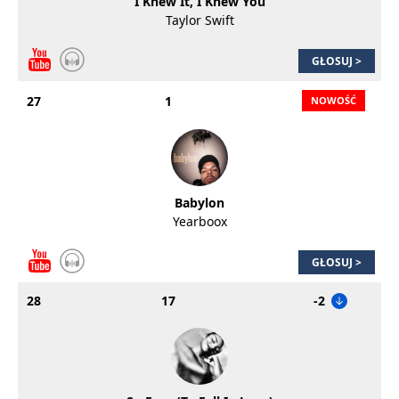
I Knew It, I Knew You
Taylor Swift
GŁOSUJ >
27
1
Babylon
Yearboox
GŁOSUJ >
28
17
-2