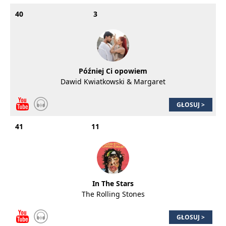
40
3
Później Ci opowiem
Dawid Kwiatkowski & Margaret
GŁOSUJ >
41
11
In The Stars
The Rolling Stones
GŁOSUJ >