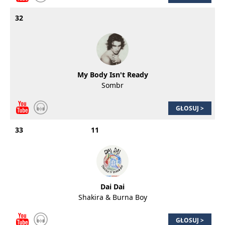
32
My Body Isn't Ready
Sombr
GŁOSUJ >
33
11
Dai Dai
Shakira & Burna Boy
GŁOSUJ >