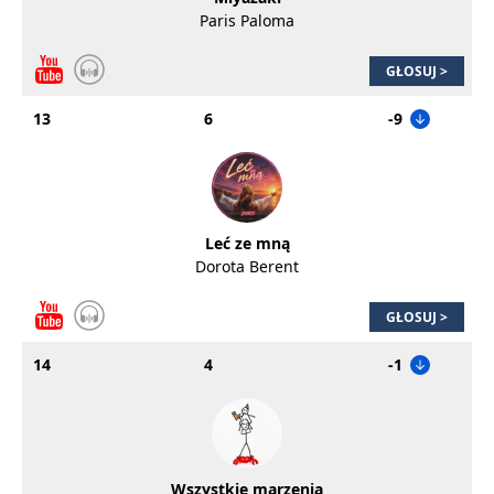
Paris Paloma
GŁOSUJ >
13
6
-9
Leć ze mną
Dorota Berent
GŁOSUJ >
14
4
-1
Wszystkie marzenia