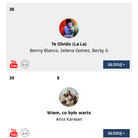
38
Te Olvido (La La)
Benny Blanco, Selena Gomez, Becky G
GŁOSUJ >
39
8
Wiem, co było warto
Ania Karwan
GŁOSUJ >