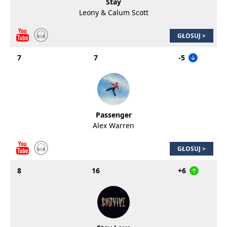
Stay
Leony & Calum Scott
GŁOSUJ >
7
7
-5
Passenger
Alex Warren
GŁOSUJ >
8
16
+6