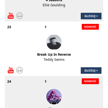
Ellie Goulding
GŁOSUJ >
23
1
Break Up In Reverse
Teddy Swims
GŁOSUJ >
24
1