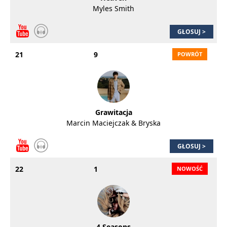
Myles Smith
GŁOSUJ >
21
9
Grawitacja
Marcin Maciejczak & Bryska
GŁOSUJ >
22
1
4 Seasons