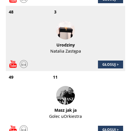
48
3
Urodziny
Natalia Zastępa
GŁOSUJ >
49
11
Masz jak ja
Golec uOrkiestra
GŁOSUJ >