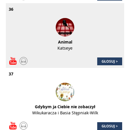
36
Animal
Katseye
GŁOSUJ >
37
Gdybym ja Ciebie nie zobaczył
Wikukaracza i Basia Stępniak-Wilk
GŁOSUJ >