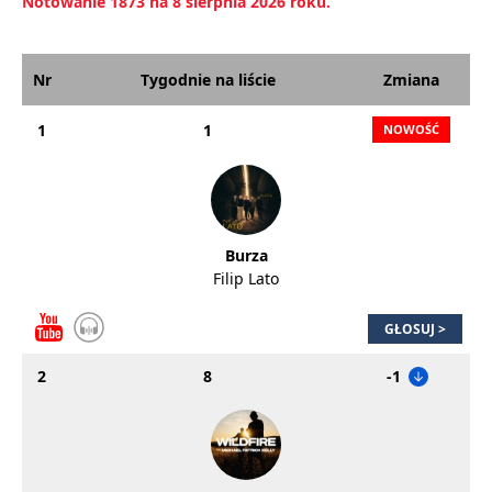
Notowanie 1873 na 8 sierpnia 2026 roku.
Nr
Tygodnie na liście
Zmiana
1
1
Burza
Filip Lato
GŁOSUJ >
2
8
-1