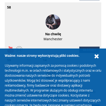
58
Na chwilę
Manchester
GŁOSUJ >
Ważne: nasze strony wykorzystują pliki cookies.
59
14
Używamy informacji zapisanych za pomocą cookies i podobnych
technologii m.in. w celach reklamowych i statystycznych oraz w celu
dostosowania naszych serwisów do indywidualnych potrzeb
użytkowników. Mogą też stosować je współpracujący z nami
reklamodawcy, firmy badawcze oraz dostawcy aplikacji
Nareszcie
multimedialnych. W programie służącym do obsługi internetu
Męskie Granie Orkiestra 2026, Igor Herbut, Zalia, Vito
można zmienić ustawienia dotyczące cookies. Korzystanie z
Bambino
naszych serwisów internetowych bez zmiany ustawień dotyczących
cookies oznacza, że będą one zapisane w pamięci urządzenia.