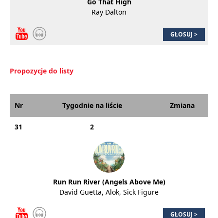
Go That High
Ray Dalton
GŁOSUJ >
Propozycje do listy
Nr
Tygodnie na liście
Zmiana
31
2
Run Run River (Angels Above Me)
David Guetta, Alok, Sick Figure
GŁOSUJ >