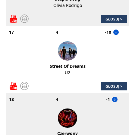
Olivia Rodrigo
GŁOSUJ >
17
4
-10
Street Of Dreams
U2
GŁOSUJ >
18
4
-1
Czerwony