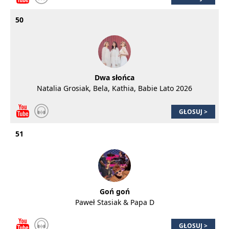
50
Dwa słońca
Natalia Grosiak, Bela, Kathia, Babie Lato 2026
GŁOSUJ >
51
Goń goń
Paweł Stasiak & Papa D
GŁOSUJ >