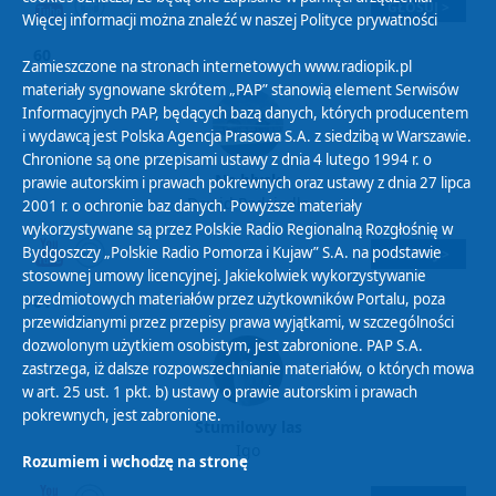
GŁOSUJ >
Więcej informacji można znaleźć w naszej
Polityce prywatności
60
Zamieszczone na stronach internetowych www.radiopik.pl
materiały sygnowane skrótem „PAP” stanowią element Serwisów
Informacyjnych PAP, będących bazą danych, których producentem
i wydawcą jest Polska Agencja Prasowa S.A. z siedzibą w Warszawie.
Chronione są one przepisami ustawy z dnia 4 lutego 1994 r. o
Na błysk
prawie autorskim i prawach pokrewnych oraz ustawy z dnia 27 lipca
Dawid Podsiadło
2001 r. o ochronie baz danych. Powyższe materiały
wykorzystywane są przez Polskie Radio Regionalną Rozgłośnię w
Bydgoszczy „Polskie Radio Pomorza i Kujaw” S.A. na podstawie
GŁOSUJ >
stosownej umowy licencyjnej. Jakiekolwiek wykorzystywanie
przedmiotowych materiałów przez użytkowników Portalu, poza
61
przewidzianymi przez przepisy prawa wyjątkami, w szczególności
dozwolonym użytkiem osobistym, jest zabronione. PAP S.A.
zastrzega, iż dalsze rozpowszechnianie materiałów, o których mowa
w art. 25 ust. 1 pkt. b) ustawy o prawie autorskim i prawach
pokrewnych, jest zabronione.
Stumilowy las
Igo
Rozumiem i wchodzę na stronę