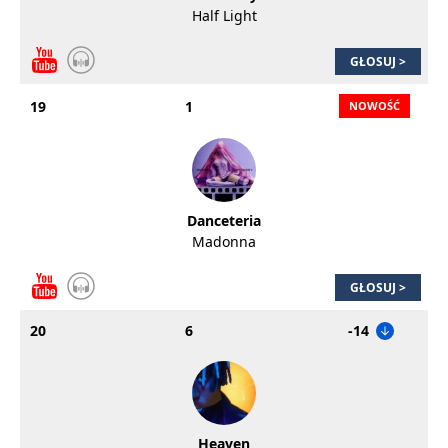
Half Light
GŁOSUJ >
19
1
Danceteria
Madonna
GŁOSUJ >
20
6
-14
Heaven