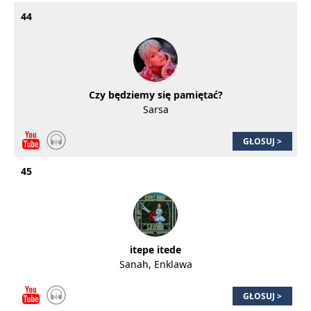
44
Czy będziemy się pamiętać?
Sarsa
GŁOSUJ >
45
itepe itede
Sanah, Enklawa
GŁOSUJ >