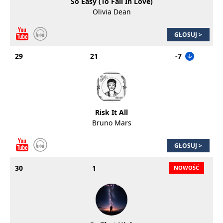
So Easy (To Fall In Love)
Olivia Dean
GŁOSUJ >
29
21
-7
Risk It All
Bruno Mars
GŁOSUJ >
30
1