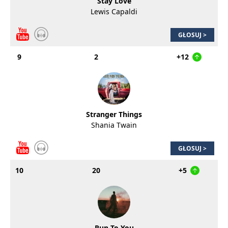
Stay Love
Lewis Capaldi
GŁOSUJ >
9
2
+12
Stranger Things
Shania Twain
GŁOSUJ >
10
20
+5
Run To You