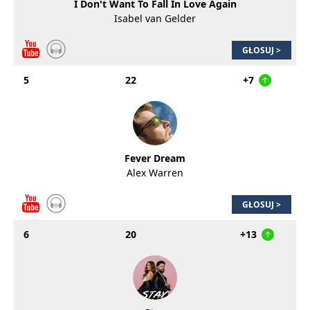
I Don't Want To Fall In Love Again
Isabel van Gelder
GŁOSUJ >
5
22
+7
Fever Dream
Alex Warren
GŁOSUJ >
6
20
+13