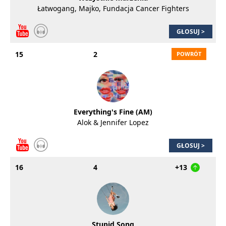
Łatwogang, Majko, Fundacja Cancer Fighters
GŁOSUJ >
15
2
Everything's Fine (AM)
Alok & Jennifer Lopez
GŁOSUJ >
16
4
+13
Stupid Song