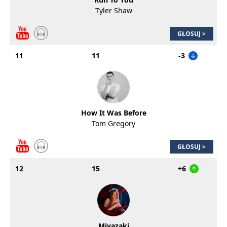
Tyler Shaw
GŁOSUJ >
11
11
-3
How It Was Before
Tom Gregory
GŁOSUJ >
12
15
+6
Miyazaki