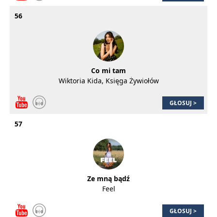
56
Co mi tam
Wiktoria Kida, Księga Żywiołów
GŁOSUJ >
57
Ze mną bądź
Feel
GŁOSUJ >