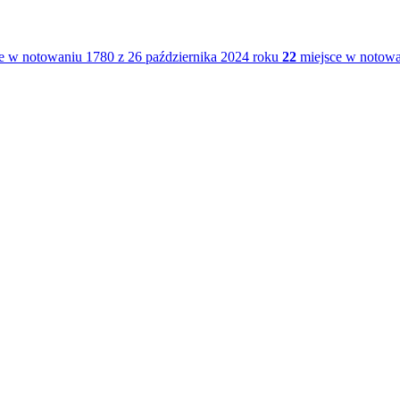
e w notowaniu 1780 z 26 października 2024 roku
22
miejsce w notowan