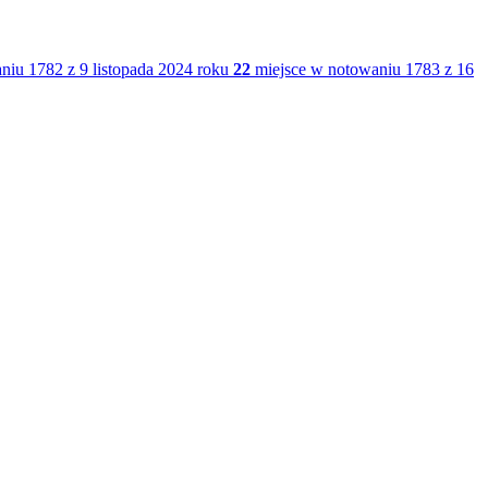
iu 1782 z 9 listopada 2024 roku
22
miejsce w notowaniu 1783 z 16