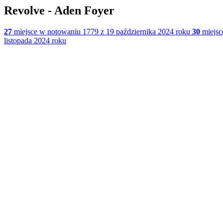
Revolve - Aden Foyer
27
miejsce w notowaniu 1779 z 19 października 2024 roku
30
miejsc
listopada 2024 roku