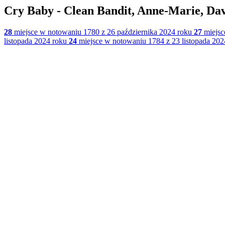
Cry Baby - Clean Bandit, Anne-Marie, Da
28
miejsce w notowaniu 1780 z 26 października 2024 roku
27
miejsc
listopada 2024 roku
24
miejsce w notowaniu 1784 z 23 listopada 202