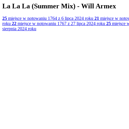
La La La (Summer Mix) - Will Armex
25
miejsce w notowaniu 1764 z 6 lipca 2024 roku
21
miejsce w notow
roku
22
miejsce w notowaniu 1767 z 27 lipca 2024 roku
25
miejsce w
sierpnia 2024 roku