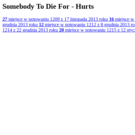
Somebody To Die For - Hurts
27
miejsce w notowaniu 1209 z 17 listopada 2013 roku
16
miejsce w 
grudnia 2013 roku
12
miejsce w notowaniu 1212 z 8 grudnia 2013 r
1214 z 22 grudnia 2013 roku
20
miejsce w notowaniu 1215 z 12 styc