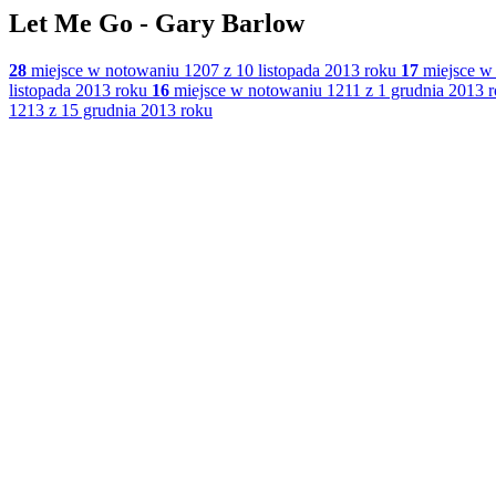
Let Me Go - Gary Barlow
28
miejsce w notowaniu 1207 z 10 listopada 2013 roku
17
miejsce w 
listopada 2013 roku
16
miejsce w notowaniu 1211 z 1 grudnia 2013 
1213 z 15 grudnia 2013 roku