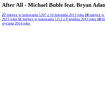
After All - Michael Buble feat. Bryan Ada
27
miejsce w notowaniu 1207 z 10 listopada 2013 roku
18
miejsce w 
2013 roku
11
miejsce w notowaniu 1212 z 8 grudnia 2013 roku
10
mi
stycznia 2014 roku