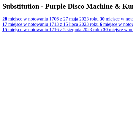
Substitution - Purple Disco Machine & Ku
28
miejsce w notowaniu 1706 z 27 maja 2023 roku
30
miejsce w noto
17
miejsce w notowaniu 1713 z 15 lipca 2023 roku
6
miejsce w notow
15
miejsce w notowaniu 1716 z 5 sierpnia 2023 roku
30
miejsce w no