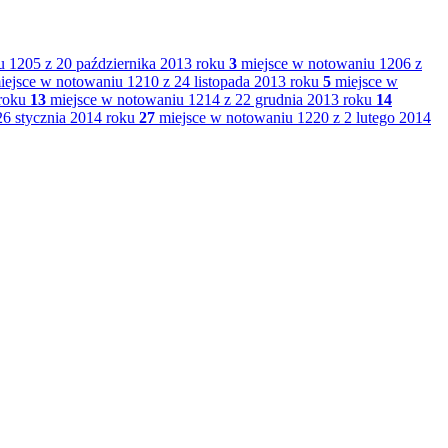
 1205 z 20 października 2013 roku
3
miejsce w notowaniu 1206 z
ejsce w notowaniu 1210 z 24 listopada 2013 roku
5
miejsce w
roku
13
miejsce w notowaniu 1214 z 22 grudnia 2013 roku
14
6 stycznia 2014 roku
27
miejsce w notowaniu 1220 z 2 lutego 2014