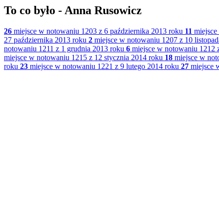
To co było - Anna Rusowicz
26
miejsce w notowaniu 1203 z 6 października 2013 roku
11
miejsce
27 października 2013 roku
2
miejsce w notowaniu 1207 z 10 listopa
notowaniu 1211 z 1 grudnia 2013 roku
6
miejsce w notowaniu 1212 z
miejsce w notowaniu 1215 z 12 stycznia 2014 roku
18
miejsce w not
roku
23
miejsce w notowaniu 1221 z 9 lutego 2014 roku
27
miejsce 