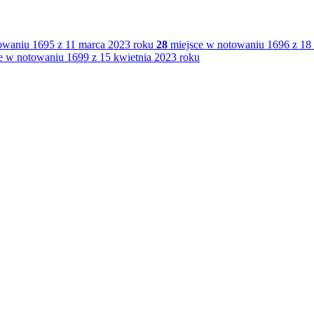
owaniu 1695 z 11 marca 2023 roku
28
miejsce w notowaniu 1696 z 18
e w notowaniu 1699 z 15 kwietnia 2023 roku