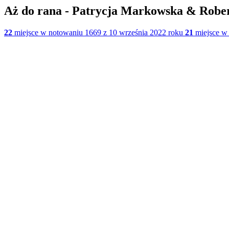
Aż do rana - Patrycja Markowska & Rober
22
miejsce w notowaniu 1669 z 10 września 2022 roku
21
miejsce w 