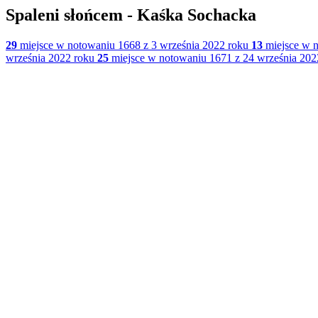
Spaleni słońcem - Kaśka Sochacka
29
miejsce w notowaniu 1668 z 3 września 2022 roku
13
miejsce w n
września 2022 roku
25
miejsce w notowaniu 1671 z 24 września 202