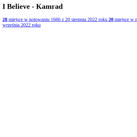
I Believe - Kamrad
28
miejsce w notowaniu 1666 z 20 sierpnia 2022 roku
20
miejsce w n
września 2022 roku