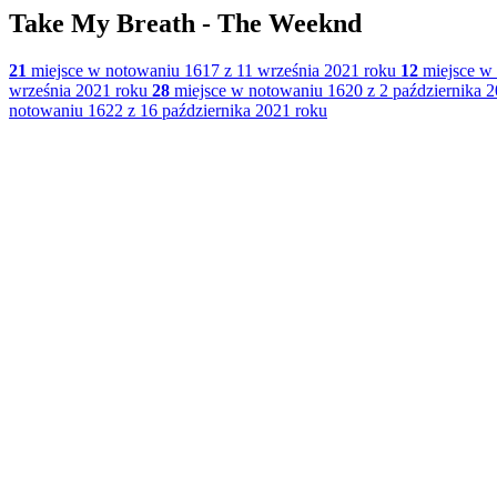
Take My Breath - The Weeknd
21
miejsce w notowaniu 1617 z 11 września 2021 roku
12
miejsce w 
września 2021 roku
28
miejsce w notowaniu 1620 z 2 października 
notowaniu 1622 z 16 października 2021 roku