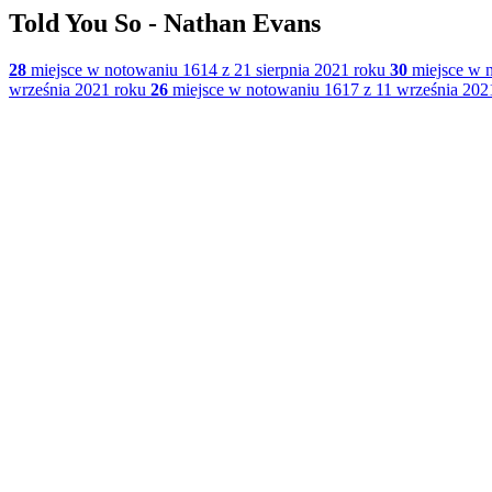
Told You So - Nathan Evans
28
miejsce w notowaniu 1614 z 21 sierpnia 2021 roku
30
miejsce w n
września 2021 roku
26
miejsce w notowaniu 1617 z 11 września 202