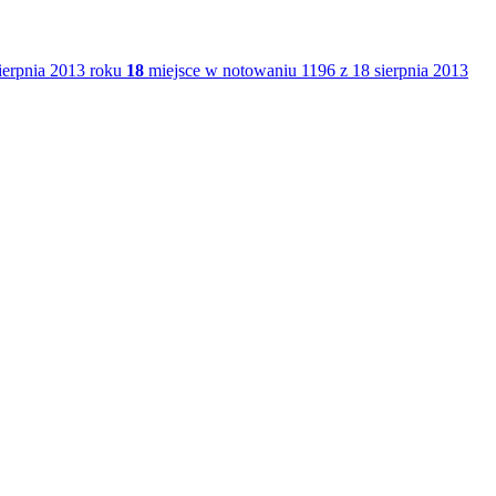
ierpnia 2013 roku
18
miejsce w notowaniu 1196 z 18 sierpnia 2013