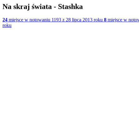
Na skraj świata - Stashka
24
miejsce w notowaniu 1193 z 28 lipca 2013 roku
8
miejsce w notow
roku