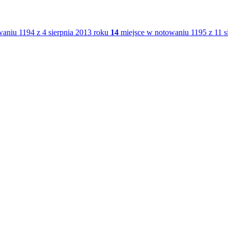
aniu 1194 z 4 sierpnia 2013 roku
14
miejsce w notowaniu 1195 z 11 s