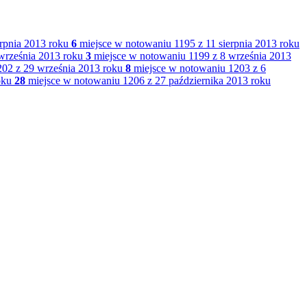
rpnia 2013 roku
6
miejsce w notowaniu 1195 z 11 sierpnia 2013 roku
września 2013 roku
3
miejsce w notowaniu 1199 z 8 września 2013
02 z 29 września 2013 roku
8
miejsce w notowaniu 1203 z 6
oku
28
miejsce w notowaniu 1206 z 27 października 2013 roku