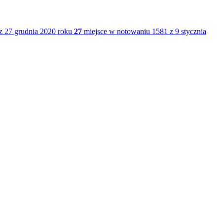
z 27 grudnia 2020 roku
27
miejsce w notowaniu 1581 z 9 stycznia