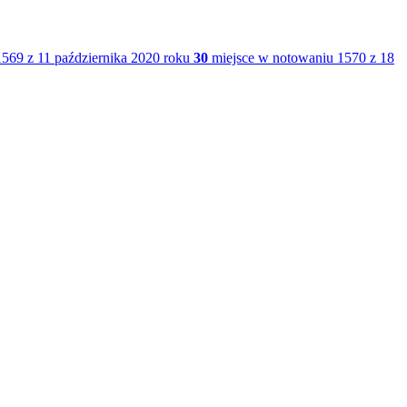
569 z 11 października 2020 roku
30
miejsce w notowaniu 1570 z 18