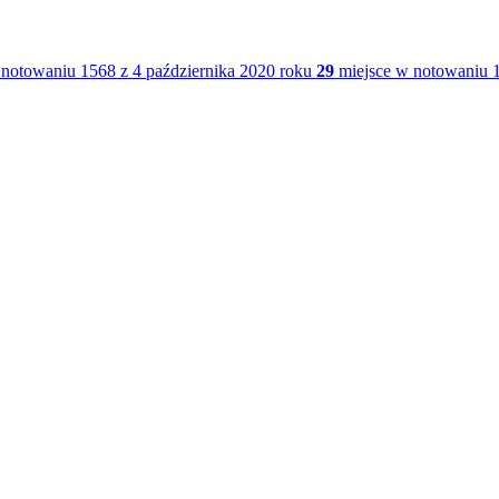
notowaniu 1568 z 4 października 2020 roku
29
miejsce w notowaniu 1