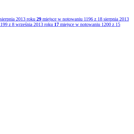
sierpnia 2013 roku
29
miejsce w notowaniu 1196 z 18 sierpnia 2013
199 z 8 września 2013 roku
17
miejsce w notowaniu 1200 z 15