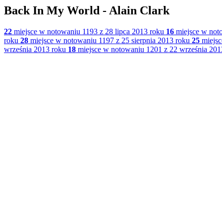
Back In My World - Alain Clark
22
miejsce w notowaniu 1193 z 28 lipca 2013 roku
16
miejsce w noto
roku
28
miejsce w notowaniu 1197 z 25 sierpnia 2013 roku
25
miejsc
września 2013 roku
18
miejsce w notowaniu 1201 z 22 września 201