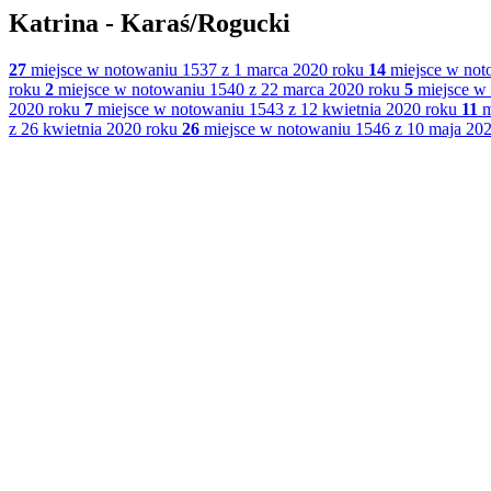
Katrina - Karaś/Rogucki
27
miejsce w notowaniu 1537 z 1 marca 2020 roku
14
miejsce w not
roku
2
miejsce w notowaniu 1540 z 22 marca 2020 roku
5
miejsce w 
2020 roku
7
miejsce w notowaniu 1543 z 12 kwietnia 2020 roku
11
m
z 26 kwietnia 2020 roku
26
miejsce w notowaniu 1546 z 10 maja 202