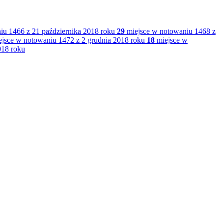
u 1466 z 21 października 2018 roku
29
miejsce w notowaniu 1468 z
jsce w notowaniu 1472 z 2 grudnia 2018 roku
18
miejsce w
018 roku