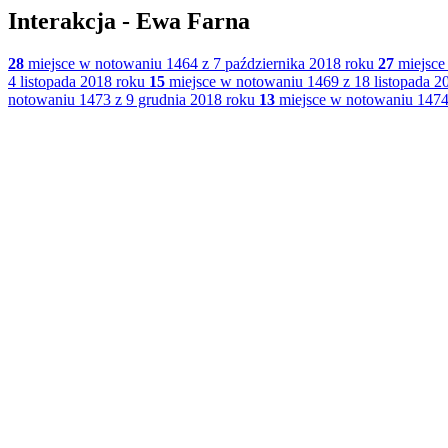
Interakcja - Ewa Farna
28
miejsce w notowaniu 1464 z 7 października 2018 roku
27
miejsce
4 listopada 2018 roku
15
miejsce w notowaniu 1469 z 18 listopada 2
notowaniu 1473 z 9 grudnia 2018 roku
13
miejsce w notowaniu 1474