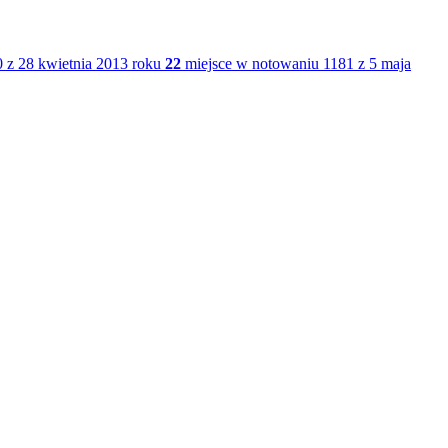
 z 28 kwietnia 2013 roku
22
miejsce w notowaniu 1181 z 5 maja