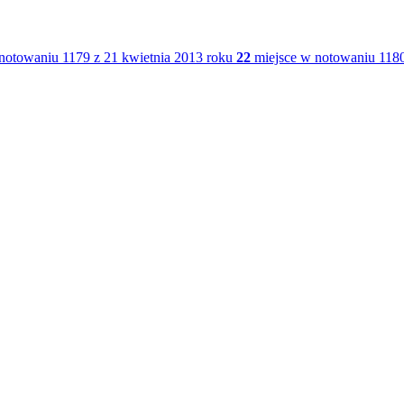
notowaniu 1179 z 21 kwietnia 2013 roku
22
miejsce w notowaniu 1180