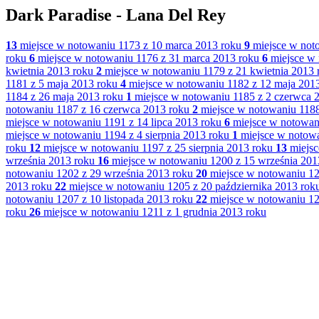
Dark Paradise - Lana Del Rey
13
miejsce w notowaniu 1173 z 10 marca 2013 roku
9
miejsce w not
roku
6
miejsce w notowaniu 1176 z 31 marca 2013 roku
6
miejsce w 
kwietnia 2013 roku
2
miejsce w notowaniu 1179 z 21 kwietnia 2013 
1181 z 5 maja 2013 roku
4
miejsce w notowaniu 1182 z 12 maja 201
1184 z 26 maja 2013 roku
1
miejsce w notowaniu 1185 z 2 czerwca 
notowaniu 1187 z 16 czerwca 2013 roku
2
miejsce w notowaniu 1188
miejsce w notowaniu 1191 z 14 lipca 2013 roku
6
miejsce w notowani
miejsce w notowaniu 1194 z 4 sierpnia 2013 roku
1
miejsce w notowa
roku
12
miejsce w notowaniu 1197 z 25 sierpnia 2013 roku
13
miejsc
września 2013 roku
16
miejsce w notowaniu 1200 z 15 września 201
notowaniu 1202 z 29 września 2013 roku
20
miejsce w notowaniu 12
2013 roku
22
miejsce w notowaniu 1205 z 20 października 2013 rok
notowaniu 1207 z 10 listopada 2013 roku
22
miejsce w notowaniu 120
roku
26
miejsce w notowaniu 1211 z 1 grudnia 2013 roku