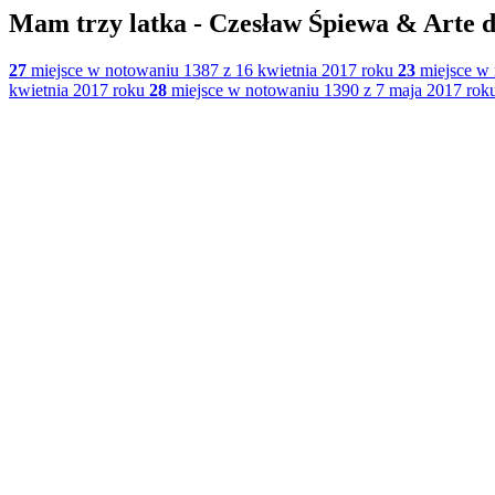
Mam trzy latka - Czesław Śpiewa & Arte d
27
miejsce w notowaniu 1387 z 16 kwietnia 2017 roku
23
miejsce w 
kwietnia 2017 roku
28
miejsce w notowaniu 1390 z 7 maja 2017 rok