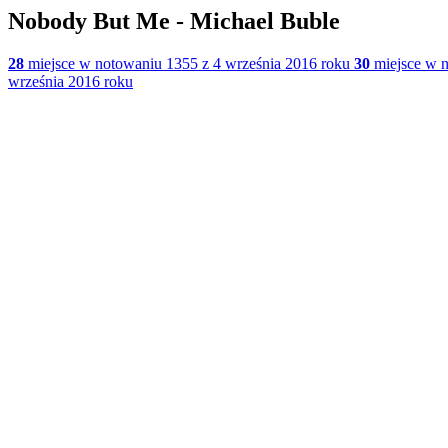
Nobody But Me - Michael Buble
28
miejsce w notowaniu 1355 z 4 września 2016 roku
30
miejsce w n
września 2016 roku