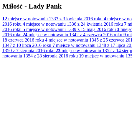
Miłość - Lady Pank
12
miejsce w notowaniu 1333 z 3 kwietnia 2016 roku
4
miejsce w no
2016 roku
4
miejsce w notowaniu 1336 z 24 kwietnia 2016 roku
7
mi
2016 roku
5
miejsce w notowaniu 1339 z 15 maja 2016 roku
3
miejsc
2016 roku
24
miejsce w notowaniu 1342 z 4 czerwca 2016 roku
9
mi
18 czerwca 2016 roku
4
miejsce w notowaniu 1345 z 25 czerwca 20
1347 z 10 lipca 2016 roku
7
miejsce w notowaniu 1348 z 17 lipca 20
1350 z 7 sierpnia 2016 roku
23
miejsce w notowaniu 1352 z 14 sierp
notowaniu 1354 z 28 sierpnia 2016 roku
19
miejsce w notowaniu 135