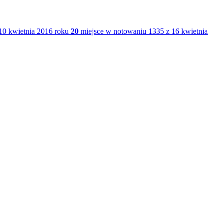
10 kwietnia 2016 roku
20
miejsce w notowaniu 1335 z 16 kwietnia