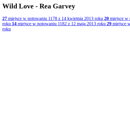
Wild Love - Rea Garvey
27
miejsce w notowaniu 1178 z 14 kwietnia 2013 roku
20
miejsce w 
roku
14
miejsce w notowaniu 1182 z 12 maja 2013 roku
29
miejsce w
roku