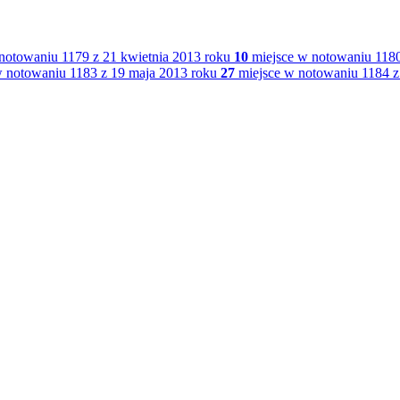
notowaniu 1179 z 21 kwietnia 2013 roku
10
miejsce w notowaniu 1180
 notowaniu 1183 z 19 maja 2013 roku
27
miejsce w notowaniu 1184 z