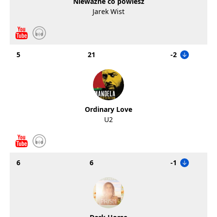
Nieważne co powiesz
Jarek Wist
5
21
-2
Ordinary Love
U2
6
6
-1