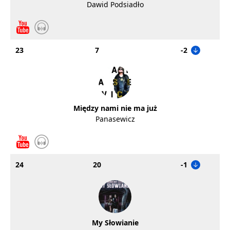
Dawid Podsiadło
23
7
-2
Między nami nie ma już
Panasewicz
24
20
-1
My Słowianie