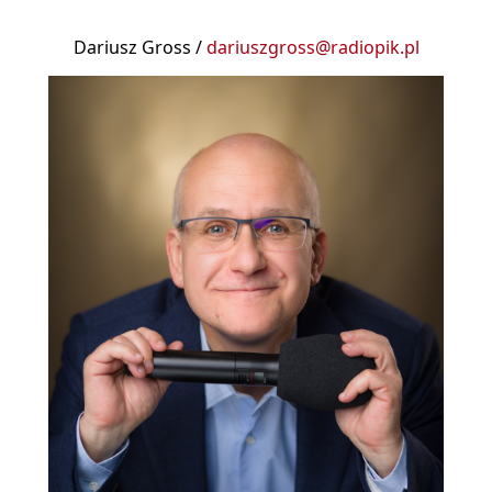
Dariusz Gross /
dariuszgross@radiopik.pl