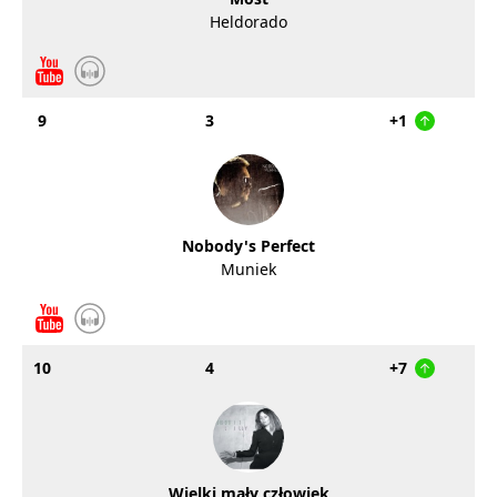
Heldorado
9
3
+1
Nobody's Perfect
Muniek
10
4
+7
Wielki mały człowiek