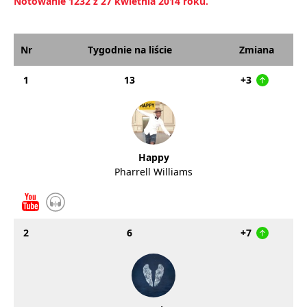
Notowanie 1232 z 27 kwietnia 2014 roku.
Nr
Tygodnie na liście
Zmiana
1
13
+3
Happy
Pharrell Williams
2
6
+7