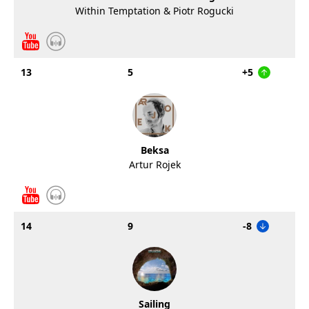
Within Temptation & Piotr Rogucki
13
5
+5
Beksa
Artur Rojek
14
9
-8
Sailing