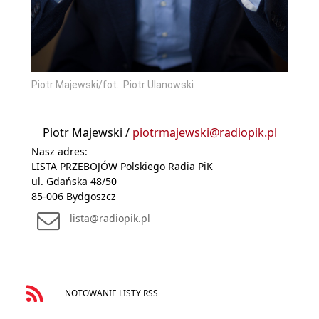
Piotr Majewski/fot.: Piotr Ulanowski
Piotr Majewski /
piotrmajewski@radiopik.pl
Nasz adres:
LISTA PRZEBOJÓW Polskiego Radia PiK
ul. Gdańska 48/50
85-006 Bydgoszcz
lista@radiopik.pl
NOTOWANIE LISTY RSS