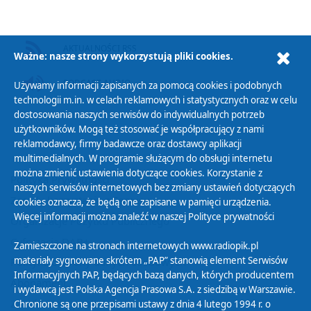
AKTUALNOŚCI RSS
Ważne: nasze strony wykorzystują pliki cookies.
PODCAST AUDIO
Używamy informacji zapisanych za pomocą cookies i podobnych
technologii m.in. w celach reklamowych i statystycznych oraz w celu
dostosowania naszych serwisów do indywidualnych potrzeb
użytkowników. Mogą też stosować je współpracujący z nami
reklamodawcy, firmy badawcze oraz dostawcy aplikacji
multimedialnych. W programie służącym do obsługi internetu
można zmienić ustawienia dotyczące cookies. Korzystanie z
Polityka Prywatności
naszych serwisów internetowych bez zmiany ustawień dotyczących
Zasady korzystania z Serwisu
cookies oznacza, że będą one zapisane w pamięci urządzenia.
Więcej informacji można znaleźć w naszej
Polityce prywatności
Organizacje Pożytku Publicznego
Cyfryzacja DAB+
Zamieszczone na stronach internetowych www.radiopik.pl
materiały sygnowane skrótem „PAP” stanowią element Serwisów
Polityka ochrony danych osobowych
Informacyjnych PAP, będących bazą danych, których producentem
Abonament
i wydawcą jest Polska Agencja Prasowa S.A. z siedzibą w Warszawie.
Zamówienia publiczne
Chronione są one przepisami ustawy z dnia 4 lutego 1994 r. o