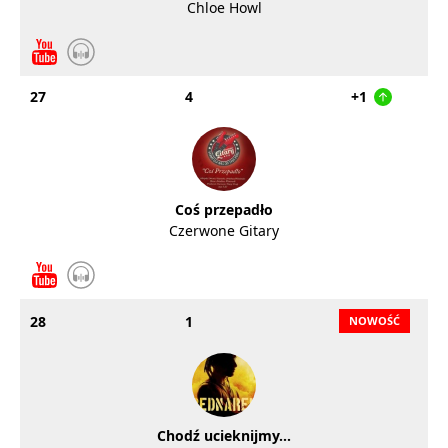
Chloe Howl
27
4
+1
Coś przepadło
Czerwone Gitary
28
1
Chodź ucieknijmy...