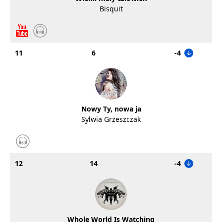
Bisquit
11
6
-4
Nowy Ty, nowa ja
Sylwia Grzeszczak
12
14
-4
Whole World Is Watching