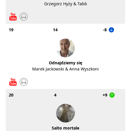
Grzegorz Hyży & Tabb
19
14
-8
Odnajdziemy się
Marek Jackowski & Anna Wyszkoni
20
4
+9
Salto mortale