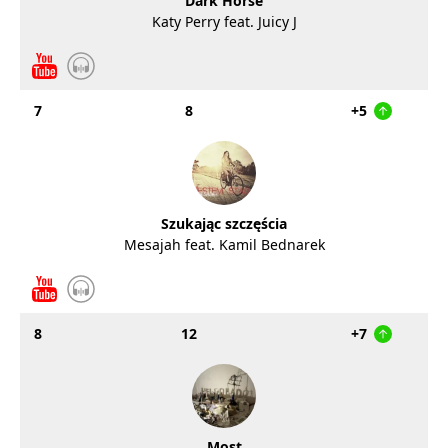
Dark Horse
Katy Perry feat. Juicy J
7
8
+5
Szukając szczęścia
Mesajah feat. Kamil Bednarek
8
12
+7
Most