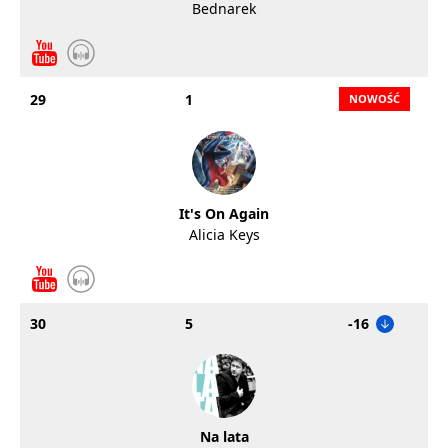
Bednarek
29
1
It's On Again
Alicia Keys
30
5
-16
Na lata