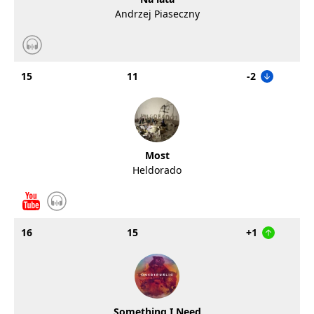
Andrzej Piaseczny
15
11
-2
Most
Heldorado
16
15
+1
Something I Need