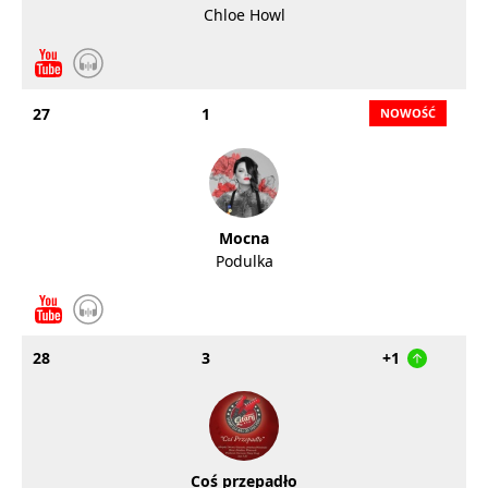
Chloe Howl
27
1
Mocna
Podulka
28
3
+1
Coś przepadło