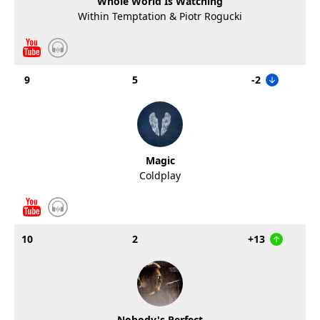
Whole World Is Watching
Within Temptation & Piotr Rogucki
9
5
-2
Magic
Coldplay
10
2
+13
Nobody's Perfect