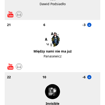
Dawid Podsiadło
21
6
-3
Między nami nie ma już
Panasewicz
22
10
-6
Invisible