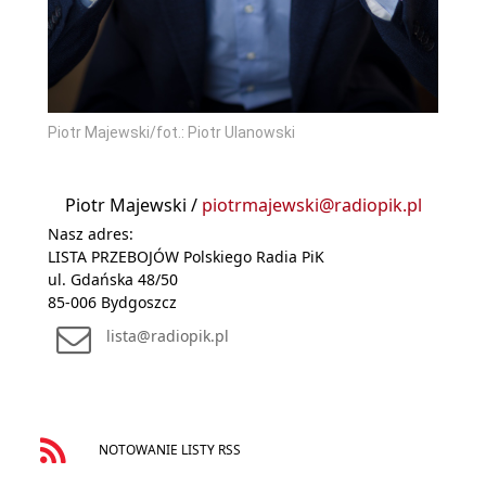
Piotr Majewski/fot.: Piotr Ulanowski
Piotr Majewski /
piotrmajewski@radiopik.pl
Nasz adres:
LISTA PRZEBOJÓW Polskiego Radia PiK
ul. Gdańska 48/50
85-006 Bydgoszcz
lista@radiopik.pl
NOTOWANIE LISTY RSS