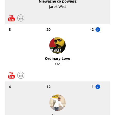
Nieważne co powiesz
Jarek Wist
3
20
-2
Ordinary Love
U2
4
12
-1