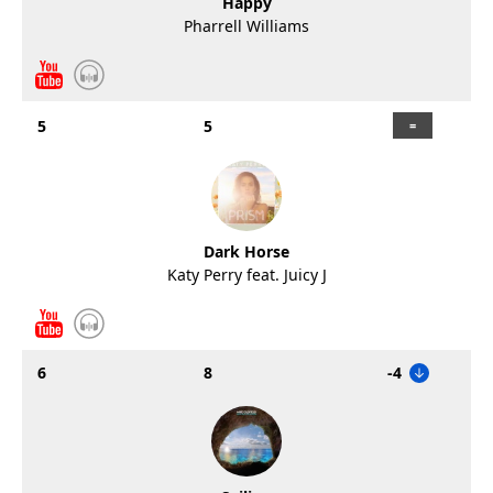
Happy
Pharrell Williams
5
5
Dark Horse
Katy Perry feat. Juicy J
6
8
-4