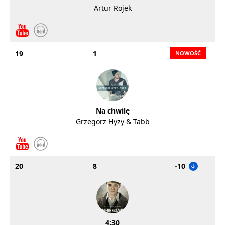
Artur Rojek
19
1
Na chwilę
Grzegorz Hyży & Tabb
20
8
-10
4:30