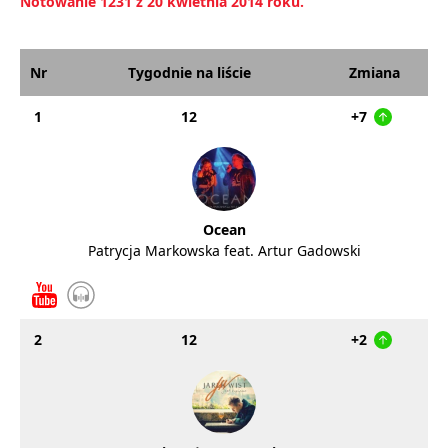
Notowanie 1231 z 20 kwietnia 2014 roku.
Nr
Tygodnie na liście
Zmiana
1
12
+7
Ocean
Patrycja Markowska feat. Artur Gadowski
2
12
+2