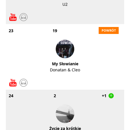
U2
23
19
My Słowianie
Donatan & Cleo
24
2
+1
Życie za krótkie