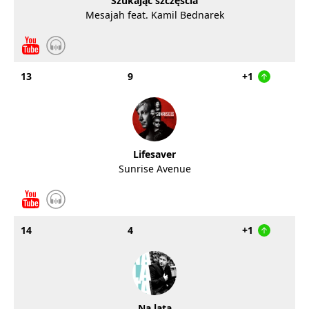
Szukając szczęścia
Mesajah feat. Kamil Bednarek
13
9
+1
Lifesaver
Sunrise Avenue
14
4
+1
Na lata