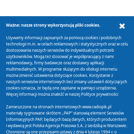
AKTUALNOŚCI RSS
Ważne: nasze strony wykorzystują pliki cookies.
PODCAST AUDIO
Używamy informacji zapisanych za pomocą cookies i podobnych
technologii m.in. w celach reklamowych i statystycznych oraz w celu
dostosowania naszych serwisów do indywidualnych potrzeb
użytkowników. Mogą też stosować je współpracujący z nami
reklamodawcy, firmy badawcze oraz dostawcy aplikacji
multimedialnych. W programie służącym do obsługi internetu
można zmienić ustawienia dotyczące cookies. Korzystanie z
Polityka Prywatności
naszych serwisów internetowych bez zmiany ustawień dotyczących
Zasady korzystania z Serwisu
cookies oznacza, że będą one zapisane w pamięci urządzenia.
Więcej informacji można znaleźć w naszej
Polityce prywatności
Organizacje Pożytku Publicznego
Cyfryzacja DAB+
Zamieszczone na stronach internetowych www.radiopik.pl
materiały sygnowane skrótem „PAP” stanowią element Serwisów
Polityka ochrony danych osobowych
Informacyjnych PAP, będących bazą danych, których producentem
Abonament
i wydawcą jest Polska Agencja Prasowa S.A. z siedzibą w Warszawie.
Zamówienia publiczne
Chronione są one przepisami ustawy z dnia 4 lutego 1994 r. o