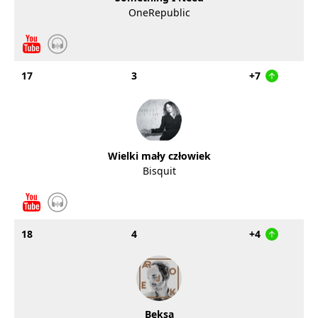
OneRepublic
17
3
+7
Wielki mały człowiek
Bisquit
18
4
+4
Beksa