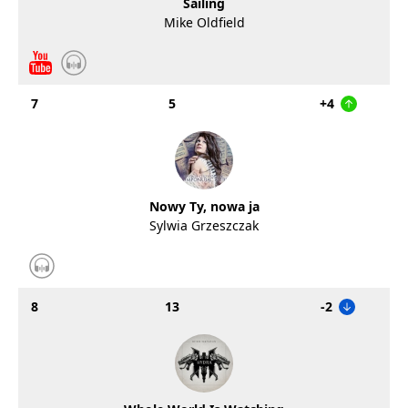
Sailing
Mike Oldfield
7
5
+4
Nowy Ty, nowa ja
Sylwia Grzeszczak
8
13
-2