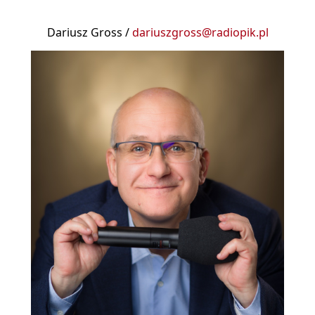
Dariusz Gross /
dariuszgross@radiopik.pl