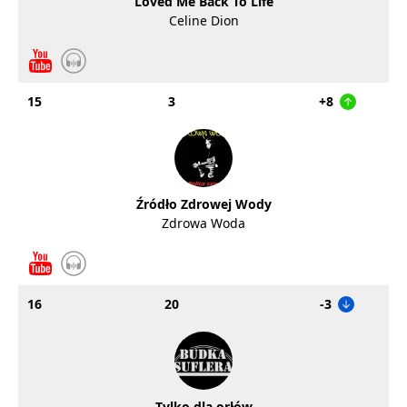
Loved Me Back To Life
Celine Dion
15
3
+8
Źródło Zdrowej Wody
Zdrowa Woda
16
20
-3
Tylko dla orłów