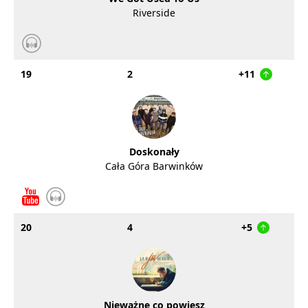
Riverside
19
2
+11
Doskonały
Cała Góra Barwinków
20
4
+5
Nieważne co powiesz