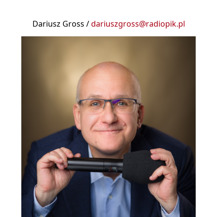
Dariusz Gross /
dariuszgross@radiopik.pl