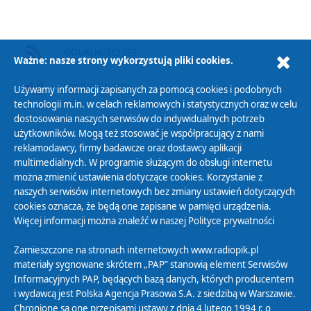
AKTUALNOŚCI RSS
Ważne: nasze strony wykorzystują pliki cookies.
PODCAST AUDIO
Używamy informacji zapisanych za pomocą cookies i podobnych
technologii m.in. w celach reklamowych i statystycznych oraz w celu
dostosowania naszych serwisów do indywidualnych potrzeb
użytkowników. Mogą też stosować je współpracujący z nami
reklamodawcy, firmy badawcze oraz dostawcy aplikacji
multimedialnych. W programie służącym do obsługi internetu
można zmienić ustawienia dotyczące cookies. Korzystanie z
Polityka Prywatności
naszych serwisów internetowych bez zmiany ustawień dotyczących
Zasady korzystania z Serwisu
cookies oznacza, że będą one zapisane w pamięci urządzenia.
Więcej informacji można znaleźć w naszej
Polityce prywatności
Organizacje Pożytku Publicznego
Cyfryzacja DAB+
Zamieszczone na stronach internetowych www.radiopik.pl
materiały sygnowane skrótem „PAP” stanowią element Serwisów
Polityka ochrony danych osobowych
Informacyjnych PAP, będących bazą danych, których producentem
Abonament
i wydawcą jest Polska Agencja Prasowa S.A. z siedzibą w Warszawie.
Zamówienia publiczne
Chronione są one przepisami ustawy z dnia 4 lutego 1994 r. o