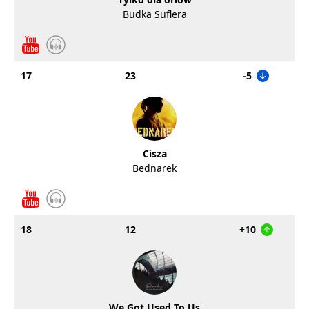
Budka Suflera
17
23
-5
Cisza
Bednarek
18
12
+10
We Got Used To Us