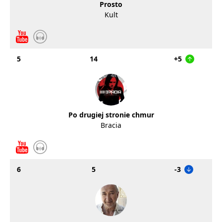
Prosto
Kult
5
14
+5
Po drugiej stronie chmur
Bracia
6
5
-3