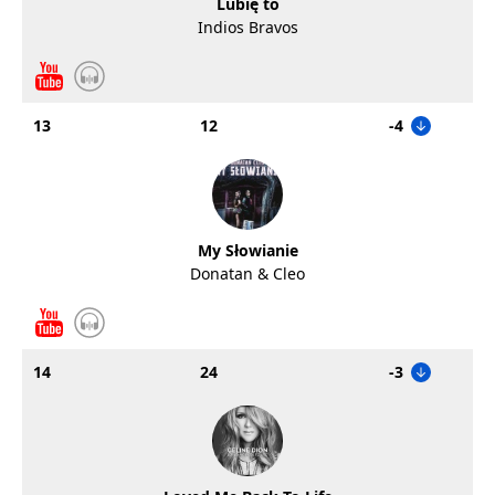
Lubię to
Indios Bravos
13
12
-4
My Słowianie
Donatan & Cleo
14
24
-3