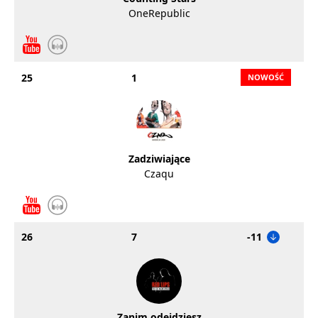
OneRepublic
25
1
Zadziwiające
Czaqu
26
7
-11
Zanim odejdziesz