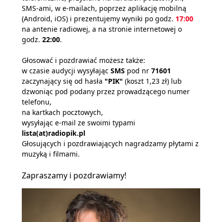
SMS-ami, w e-mailach, poprzez aplikację mobilną
(Android, iOS) i prezentujemy wyniki po godz.
17:00
na antenie radiowej, a na stronie internetowej o
godz.
22:00
.
Głosować i pozdrawiać możesz także:
w czasie audycji wysyłając
SMS
pod nr
71601
zaczynający się od hasła
"PIK"
(koszt 1,23 zł) lub
dzwoniąc pod podany przez prowadzącego numer
telefonu,
na kartkach pocztowych,
wysyłając e-mail ze swoimi typami
lista(at)radiopik.pl
Głosujących i pozdrawiających nagradzamy płytami z
muzyką i filmami.
Zapraszamy i pozdrawiamy!