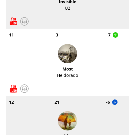
Invisible
U2
11
3
+7
Most
Heldorado
12
21
-6