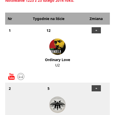
Notowanie 1223 z 23 lutego 2014 roku.
Nr
Tygodnie na liście
Zmiana
1
12
Ordinary Love
U2
2
5