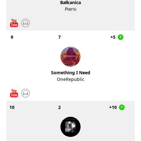
Bałkanica
Piersi
9
7
+5
Something I Need
OneRepublic
10
2
+10