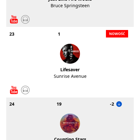
Bruce Springsteen
23
1
Lifesaver
Sunrise Avenue
24
19
-2
Counting Stars