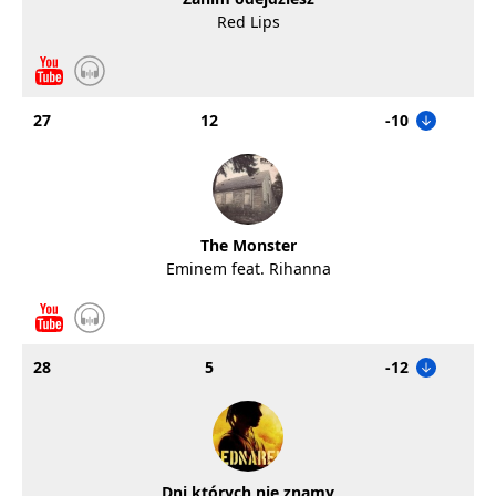
Red Lips
27
12
-10
The Monster
Eminem feat. Rihanna
28
5
-12
Dni których nie znamy