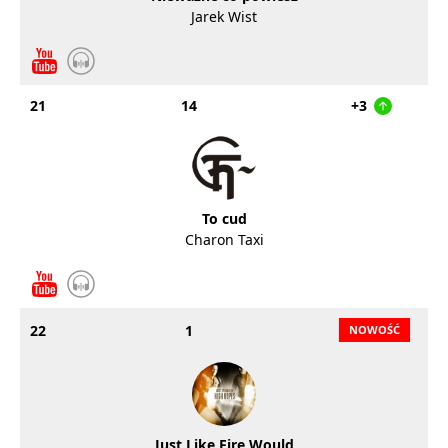
Jarek Wist
21
14
+3
To cud
Charon Taxi
22
1
Just Like Fire Would