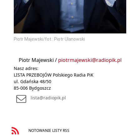
Piotr Majewski/fot.: Piotr Ulanowski
Piotr Majewski /
piotrmajewski@radiopik.pl
Nasz adres:
LISTA PRZEBOJÓW Polskiego Radia PiK
ul. Gdańska 48/50
85-006 Bydgoszcz
lista@radiopik.pl
NOTOWANIE LISTY RSS