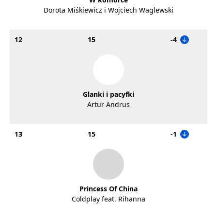
Dorota Miśkiewicz i Wojciech Waglewski
12
15
-4
Glanki i pacyfki
Artur Andrus
13
15
-1
Princess Of China
Coldplay feat. Rihanna