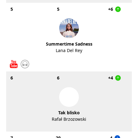
5
5
+6
Summertime Sadness
Lana Del Rey
6
6
+4
Tak blisko
Rafał Brzozowski
7
20
-4