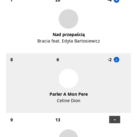
Nad przepaścią
Bracia feat. Edyta Bartosiewicz
8
6
-2
Parler A Mon Pere
Celine Dion
9
13