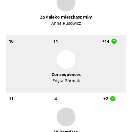
Za daleko mieszkasz miły
Anna Rusowicz
10
11
+14
Consequences
Edyta Górniak
11
4
+2
W komórce