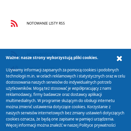
NOTOWANIE LISTY RSS
AKTUALNOŚCI RSS
Ważne: nasze strony wykorzystują pliki cookies.
PODCAST AUDIO
Używamy informacji zapisanych za pomocą cookies i podobnych
technologii m.in. w celach reklamowych i statystycznych oraz w celu
dostosowania naszych serwisów do indywidualnych potrzeb
użytkowników. Mogą też stosować je współpracujący z nami
reklamodawcy, firmy badawcze oraz dostawcy aplikacji
multimedialnych. W programie służącym do obsługi internetu
można zmienić ustawienia dotyczące cookies. Korzystanie z
Polityka Prywatności
naszych serwisów internetowych bez zmiany ustawień dotyczących
Zasady korzystania z Serwisu
cookies oznacza, że będą one zapisane w pamięci urządzenia.
Więcej informacji można znaleźć w naszej
Polityce prywatności
Organizacje Pożytku Publicznego