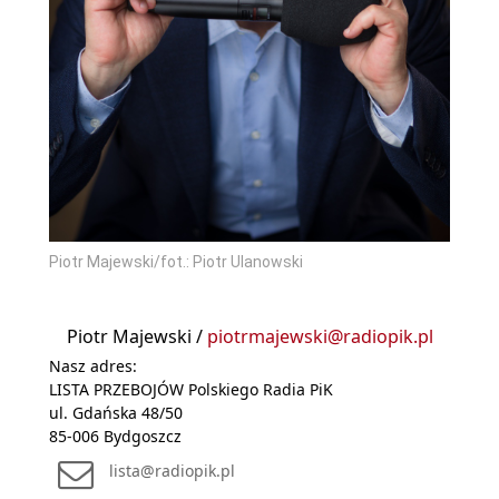
Piotr Majewski/fot.: Piotr Ulanowski
Piotr Majewski /
piotrmajewski@radiopik.pl
Nasz adres:
LISTA PRZEBOJÓW Polskiego Radia PiK
ul. Gdańska 48/50
85-006 Bydgoszcz
lista@radiopik.pl