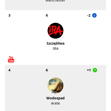
Manchester
3
6
-2
Szczęśliwa
IRA
4
6
+1
Wodospad
Arete