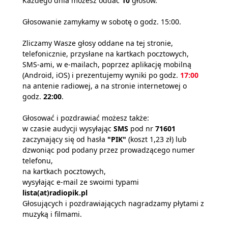
Każdego dnia możesz oddać
10
głosów.
Głosowanie zamykamy w sobotę o godz. 15:00.
Zliczamy Wasze głosy oddane na tej stronie,
telefonicznie, przysłane na kartkach pocztowych,
SMS-ami, w e-mailach, poprzez aplikację mobilną
(Android, iOS) i prezentujemy wyniki po godz.
17:00
na antenie radiowej, a na stronie internetowej o
godz.
22:00
.
Głosować i pozdrawiać możesz także:
w czasie audycji wysyłając
SMS
pod nr
71601
zaczynający się od hasła
"PIK"
(koszt 1,23 zł) lub
dzwoniąc pod podany przez prowadzącego numer
telefonu,
na kartkach pocztowych,
wysyłając e-mail ze swoimi typami
lista(at)radiopik.pl
Głosujących i pozdrawiających nagradzamy płytami z
muzyką i filmami.