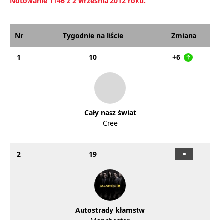
Notowanie 1146 z 2 września 2012 roku.
Nr
Tygodnie na liście
Zmiana
1
10
+6
Cały nasz świat
Cree
2
19
Autostrady kłamstw