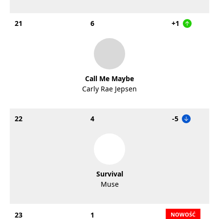
21
6
+1
Call Me Maybe
Carly Rae Jepsen
22
4
-5
Survival
Muse
23
1