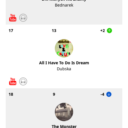
Bednarek
17
13
+2
All I Have To Do Is Dream
Dubska
18
9
-4
The Monster