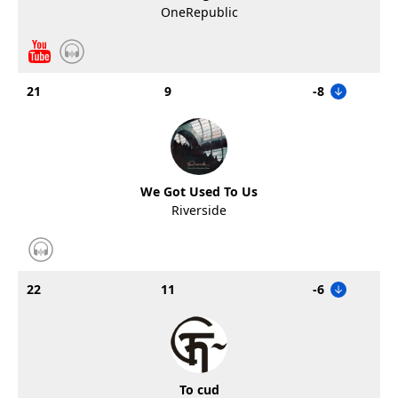
OneRepublic
21
9
-8
We Got Used To Us
Riverside
22
11
-6
To cud