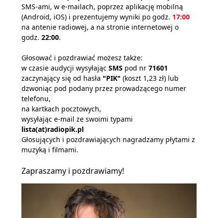
SMS-ami, w e-mailach, poprzez aplikację mobilną
(Android, iOS) i prezentujemy wyniki po godz.
17:00
na antenie radiowej, a na stronie internetowej o
godz.
22:00
.
Głosować i pozdrawiać możesz także:
w czasie audycji wysyłając
SMS
pod nr
71601
zaczynający się od hasła
"PIK"
(koszt 1,23 zł) lub
dzwoniąc pod podany przez prowadzącego numer
telefonu,
na kartkach pocztowych,
wysyłając e-mail ze swoimi typami
lista(at)radiopik.pl
Głosujących i pozdrawiających nagradzamy płytami z
muzyką i filmami.
Zapraszamy i pozdrawiamy!