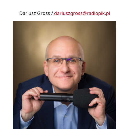
Dariusz Gross /
dariuszgross@radiopik.pl