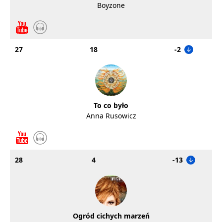
Boyzone
27
18
-2
To co było
Anna Rusowicz
28
4
-13
Ogród cichych marzeń