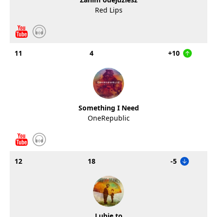
Red Lips
11
4
+10
Something I Need
OneRepublic
12
18
-5
Lubię to