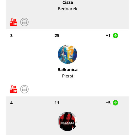
Cisza
Bednarek
3
25
+1
Bałkanica
Piersi
4
11
+5