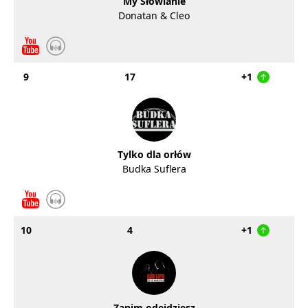
My Słowianie
Donatan & Cleo
9
17
+1
Tylko dla orłów
Budka Suflera
10
4
+1
Zanim odejdziesz