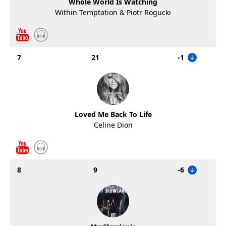
Whole World Is Watching
Within Temptation & Piotr Rogucki
7
21
-1
Loved Me Back To Life
Celine Dion
8
9
-6