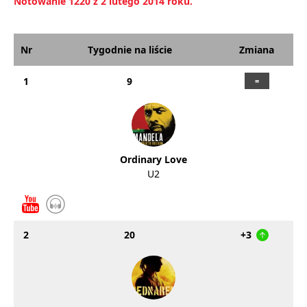
Notowanie 1220 z 2 lutego 2014 roku.
Nr
Tygodnie na liście
Zmiana
1
9
Ordinary Love
U2
2
20
+3