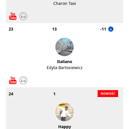
Charon Taxi
23
13
-11
Italiano
Edyta Bartosiewicz
24
1
Happy