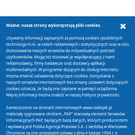
AKTUALNOŚCI RSS
Ważne: nasze strony wykorzystują pliki cookies.
PODCAST AUDIO
Używamy informacji zapisanych za pomocą cookies i podobnych
technologii m.in. w celach reklamowych i statystycznych oraz w celu
dostosowania naszych serwisów do indywidualnych potrzeb
użytkowników. Mogą też stosować je współpracujący z nami
reklamodawcy, firmy badawcze oraz dostawcy aplikacji
multimedialnych. W programie służącym do obsługi internetu
można zmienić ustawienia dotyczące cookies. Korzystanie z
Polityka Prywatności
naszych serwisów internetowych bez zmiany ustawień dotyczących
Zasady korzystania z Serwisu
cookies oznacza, że będą one zapisane w pamięci urządzenia.
Więcej informacji można znaleźć w naszej
Polityce prywatności
Organizacje Pożytku Publicznego
Cyfryzacja DAB+
Zamieszczone na stronach internetowych www.radiopik.pl
materiały sygnowane skrótem „PAP” stanowią element Serwisów
Polityka ochrony danych osobowych
Informacyjnych PAP, będących bazą danych, których producentem
Abonament
i wydawcą jest Polska Agencja Prasowa S.A. z siedzibą w Warszawie.
Zamówienia publiczne
Chronione są one przepisami ustawy z dnia 4 lutego 1994 r. o