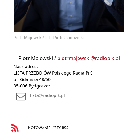
Piotr Majewski/fot.: Piotr Ulanowski
Piotr Majewski /
piotrmajewski@radiopik.pl
Nasz adres:
LISTA PRZEBOJÓW Polskiego Radia PiK
ul. Gdańska 48/50
85-006 Bydgoszcz
lista@radiopik.pl
NOTOWANIE LISTY RSS